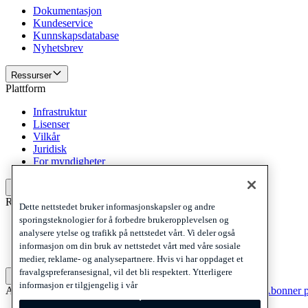
Dokumentasjon
Kundeservice
Kunnskapsdatabase
Nyhetsbrev
Ressurser
Plattform
Infrastruktur
Lisenser
Vilkår
Juridisk
For myndigheter
Plattform
Retningslinjer og ansvarsfraskrivelse
Dette nettstedet bruker informasjonskapsler og andre
sporingsteknologier for å forbedre brukeropplevelsen og
Privacy
analysere ytelse og trafikk på nettstedet vårt. Vi deler også
Cookies
informasjon om din bruk av nettstedet vårt med våre sosiale
Disclaimer
medier, reklame- og analysepartnere. Hvis vi har oppdaget et
fravalgspreferansesignal, vil det bli respektert. Ytterligere
Retningslinjer og ansvarsfraskrivelse
informasjon er tilgjengelig i vår
Abonner på nyhetsbrevet vårt
Abonner på nyhetsbrevet vårt
Abonner p