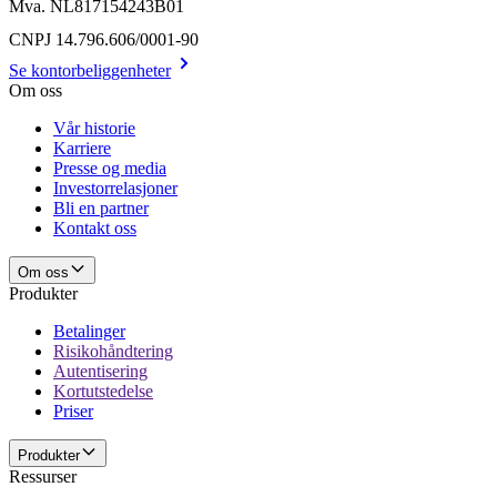
Mva. NL817154243B01
CNPJ 14.796.606/0001-90
Se kontorbeliggenheter
Om oss
Vår historie
Karriere
Presse og media
Investorrelasjoner
Bli en partner
Kontakt oss
Om oss
Produkter
Betalinger
Risikohåndtering
Autentisering
Kortutstedelse
Priser
Produkter
Ressurser