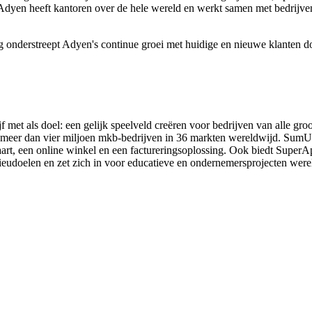
. Adyen heeft kantoren over de hele wereld en werkt samen met bedrijv
nderstreept Adyen's continue groei met huidige en nieuwe klanten do
met als doel: een gelijk speelveld creëren voor bedrijven van alle gro
 meer dan vier miljoen mkb-bedrijven in 36 markten wereldwijd. SumUp 
aart, een online winkel en een factureringsoplossing. Ook biedt SuperA
lieudoelen en zet zich in voor educatieve en ondernemersprojecten w