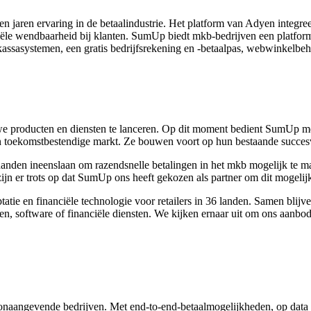
jaren ervaring in de betaalindustrie. Het platform van Adyen integreert
ciële wendbaarheid bij klanten. SumUp biedt mkb-bedrijven een platform
 kassasystemen, een gratis bedrijfsrekening en -betaalpas, webwinkelbehe
we producten en diensten te lanceren. Op dit moment bedient SumUp mee
toekomstbestendige markt. Ze bouwen voort op hun bestaande succesv
 handen ineenslaan om razendsnelle betalingen in het mkb mogelijk te
ijn er trots op dat SumUp ons heeft gekozen als partner om dit mogelij
tatie en financiële technologie voor retailers in 36 landen. Samen bli
n, software of financiële diensten. We kijken ernaar uit om ons aanbod
aangevende bedrijven. Met end-to-end-betaalmogelijkheden, op data g