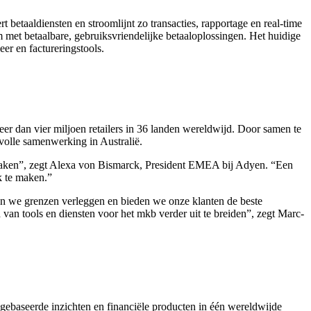
 betaaldiensten en stroomlijnt zo transacties, rapportage en real-time
 met betaalbare, gebruiksvriendelijke betaaloplossingen. Het huidige
er en factureringstools.
r dan vier miljoen retailers in 36 landen wereldwijd. Door samen te
olle samenwerking in Australië.
 maken”, zegt Alexa von Bismarck, President EMEA bij Adyen. “Een
k te maken.”
jven we grenzen verleggen en bieden we onze klanten de beste
 van tools en diensten voor het mkb verder uit te breiden”, zegt Marc-
ebaseerde inzichten en financiële producten in één wereldwijde