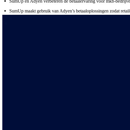
SumUp en Adyen verbeteren de betaalervaring voor mkb-bedrijv
SumUp maakt gebruik van Adyen’s betaaloplossingen zodat retaile