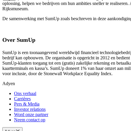
oplossing, helpen we bedrijven om hun ambities sneller te realiseren
Rijksmuseum.
De samenwerking met SumUp zoals beschreven in deze aankondiging o
Over SumUp
SumUp is een toonaangevend wereldwijd financieel technologiebedrijf 
bedrijf kan opbouwen. De organisatie is opgericht in 2012 en bedient
SumUp-klanten toegang tot een (gratis) zakelijke rekening en betaalk
kaartterminals en kassa’s. SumUp doneert 1% van haar omzet aan mi
voor inclusie, door de Stonewall Workplace Equality Index.
Adyen
Ons verhaal
Carrières
Pers & Media
Investor relations
Word onze partner
Neem contact op