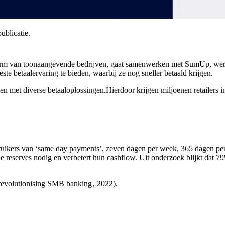
ublicatie.
tform van toonaangevende bedrijven, gaat samenwerken met SumUp, wereld
te betaalervaring te bieden, waarbij ze nog sneller betaald krijgen.
et diverse betaaloplossingen.Hierdoor krijgen miljoenen retailers in
ers van ‘same day payments’, zeven dagen per week, 365 dagen per ja
ële reserves nodig en verbetert hun cashflow. Uit onderzoek blijkt dat
revolutionising SMB banking
, 2022).