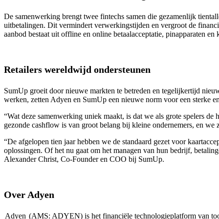
De samenwerking brengt twee fintechs samen die gezamenlijk tientallen 
uitbetalingen. Dit vermindert verwerkingstijden en vergroot de finan
aanbod bestaat uit offline en online betaalacceptatie, pinapparaten en
Retailers wereldwijd ondersteunen
SumUp groeit door nieuwe markten te betreden en tegelijkertijd nieu
werken, zetten Adyen en SumUp een nieuwe norm voor een sterke en 
“Wat deze samenwerking uniek maakt, is dat we als grote spelers de
gezonde cashflow is van groot belang bij kleine ondernemers, en we z
“De afgelopen tien jaar hebben we de standaard gezet voor kaartaccep
oplossingen. Of het nu gaat om het managen van hun bedrijf, betalinge
Alexander Christ, Co-Founder en COO bij SumUp.
Over Adyen
Adyen
(AMS: ADYEN) is het financiële technologieplatform van toon