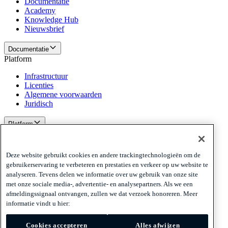
Documentatie
Academy
Knowledge Hub
Nieuwsbrief
Documentatie
Platform
Infrastructuur
Licenties
Algemene voorwaarden
Juridisch
Platform
Beleid en disclaimer
Privacy
Deze website gebruikt cookies en andere trackingtechnologieën om de
Cookies
gebruikerservaring te verbeteren en prestaties en verkeer op uw website te
Disclaimer
analyseren. Tevens delen we informatie over uw gebruik van onze site
met onze sociale media-, advertentie- en analysepartners. Als we een
Beleid en disclaimer
afmeldingssignaal ontvangen, zullen we dat verzoek honoreren. Meer
Aanmelden nieuwsbrief
Aanmelden nieuwsbrief
Aanmelden
informatie vindt u hier:
nieuwsbrief
Cookies accepteren
Alles afwijzen
Privacy