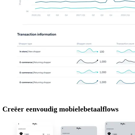
Creëer eenvoudig mobielebetaalflows