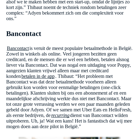
alsof we te maken hebben met een start-up, omdat de lijntjes zo
kort zijn.” Thibaut noemt de techniek rondom betalingen zeer
complex: “Adyen bekommert zich om die complexiteit voor
ons.”
Bancontact
Bancontact
is veruit de meest populaire betaalmethode in België.
Zowel in winkels als online. Veel jongeren bezitten geen
creditcard, en de mensen die er wel een hebben, betalen alsnog
liever via Bancontact. Dat was nogal een uitdaging voor Poppy,
aangezien klanten vrijwel alleen maar met creditcard
konden
betalen in de app
. Thibaut: “Het probleem met
Bancontact was dat deze betaalmethode voorheen alleen
gebruikt kon worden voor eenmalige betalingen (one-click
betalingen). Klanten sluiten bij ons een abonnement af en een
maandelijkse afschrijving werkte dus niet met Bancontact. Maar
tot onze grote verrassing werden we een paar maanden geleden
gebeld door Adyen. Of we samen met Uber Eats en HelloFresh,
als eerste bedrijven, de
recurring
dienst van Bancontact wilden
uitproberen. Uh, ja! Wat een kans! Het is fantastisch dat wij mee
mogen doen aan deze pilot in België.”