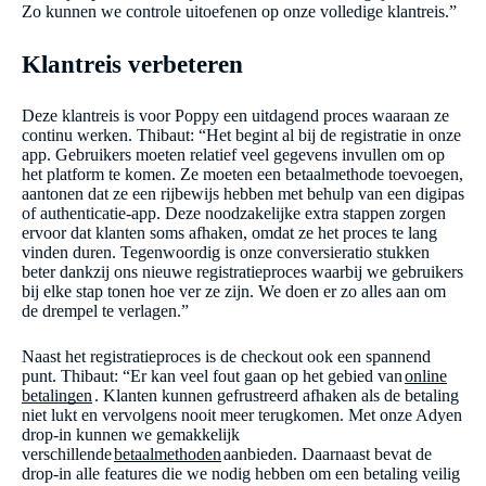
Zo kunnen we controle uitoefenen op onze volledige klantreis.”
Klantreis verbeteren
Deze klantreis is voor Poppy een uitdagend proces waaraan ze
continu werken. Thibaut: “Het begint al bij de registratie in onze
app. Gebruikers moeten relatief veel gegevens invullen om op
het platform te komen. Ze moeten een betaalmethode toevoegen,
aantonen dat ze een rijbewijs hebben met behulp van een digipas
of authenticatie-app. Deze noodzakelijke extra stappen zorgen
ervoor dat klanten soms afhaken, omdat ze het proces te lang
vinden duren. Tegenwoordig is onze conversieratio stukken
beter dankzij ons nieuwe registratieproces waarbij we gebruikers
bij elke stap tonen hoe ver ze zijn. We doen er zo alles aan om
de drempel te verlagen.”
Naast het registratieproces is de checkout ook een spannend
punt. Thibaut: “Er kan veel fout gaan op het gebied van
online
betalingen
. Klanten kunnen gefrustreerd afhaken als de betaling
niet lukt en vervolgens nooit meer terugkomen. Met onze Adyen
drop-in kunnen we gemakkelijk
verschillende
betaalmethoden
aanbieden. Daarnaast bevat de
drop-in alle features die we nodig hebben om een betaling veilig