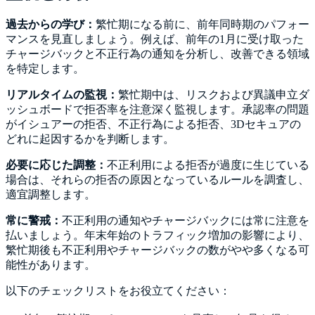
過去からの学び：
繁忙期になる前に、前年同時期のパフォー
マンスを見直しましょう。例えば、前年の1月に受け取った
チャージバックと不正行為の通知を分析し、改善できる領域
を特定します。
リアルタイムの監視：
繁忙期中は、リスクおよび異議申立ダ
ッシュボードで拒否率を注意深く監視します。承認率の問題
がイシュアーの拒否、不正行為による拒否、3Dセキュアの
どれに起因するかを判断します。
必要に応じた調整：
不正利用による拒否が過度に生じている
場合は、それらの拒否の原因となっているルールを調査し、
適宜調整します。
常に警戒：
不正利用の通知やチャージバックには常に注意を
払いましょう。年末年始のトラフィック増加の影響により、
繁忙期後も不正利用やチャージバックの数がやや多くなる可
能性があります。
以下のチェックリストをお役立てください：