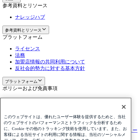
参考資料とリソース
ナレッジハブ
参考資料とリソース
プラットフォーム
ライセンス
法務
加盟店情報の共同利用について
反社会的勢力に対する基本方針
プラットフォーム
ポリシーおよび免責事項
Privacy
Cookies
Disclaimer
このウェブサイトは、優れたユーザー体験を提供するためと、当社
のウェブサイトのパフォーマンスとトラフィックを分析するため
ポリシーおよび免責事項
に、Cookie その他のトラッキング技術を使用しています。また、お
ニュースレターを購読する
ニュースレターを購読する
ニュー
客様による当社サイトの利用に関する情報は、当社のソーシャルメ
スレターを購読する