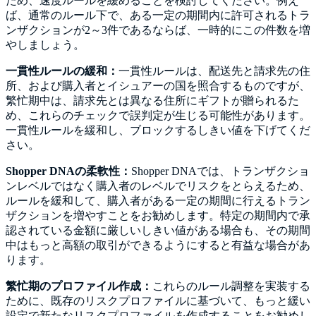
ため、速度ルールを緩めることを検討してください。例え
ば、通常のルール下で、ある一定の期間内に許可されるトラ
ンザクションが2～3件であるならば、一時的にこの件数を増
やしましょう。
一貫性ルールの緩和：
一貫性ルールは、配送先と請求先の住
所、および購入者とイシュアーの国を照合するものですが、
繁忙期中は、請求先とは異なる住所にギフトが贈られるた
め、これらのチェックで誤判定が生じる可能性があります。
一貫性ルールを緩和し、ブロックするしきい値を下げてくだ
さい。
Shopper DNAの柔軟性：
Shopper DNAでは、トランザクショ
ンレベルではなく購入者のレベルでリスクをとらえるため、
ルールを緩和して、購入者がある一定の期間に行えるトラン
ザクションを増やすことをお勧めします。特定の期間内で承
認されている金額に厳しいしきい値がある場合も、その期間
中はもっと高額の取引ができるようにすると有益な場合があ
ります。
繁忙期のプロファイル作成：
これらのルール調整を実装する
ために、既存のリスクプロファイルに基づいて、もっと緩い
設定で新たなリスクプロファイルを作成することをお勧めし