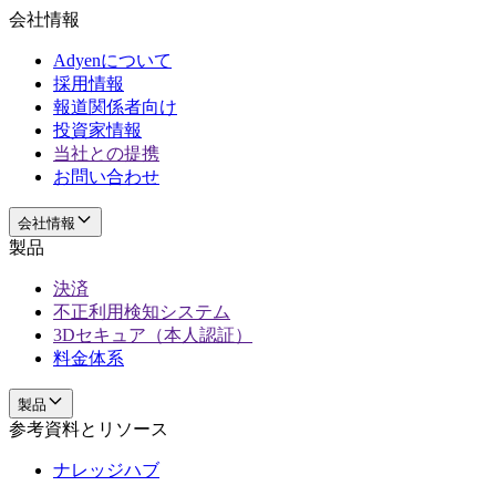
会社情報
Adyenについて
採用情報
報道関係者向け
投資家情報
当社との提携
お問い合わせ
会社情報
製品
決済
不正利用検知システム
3Dセキュア（本人認証）
料金体系
製品
参考資料とリソース
ナレッジハブ