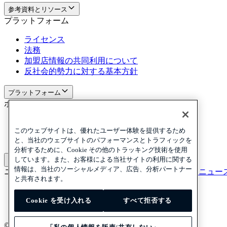
参考資料とリソース
プラットフォーム
ライセンス
法務
加盟店情報の共同利用について
反社会的勢力に対する基本方針
プラットフォーム
ポリシーおよび免責事項
Privacy
Cookies
このウェブサイトは、優れたユーザー体験を提供するため
Disclaimer
と、当社のウェブサイトのパフォーマンスとトラフィックを
分析するために、Cookie その他のトラッキング技術を使用
しています。また、お客様による当社サイトの利用に関する
ポリシーおよび免責事項
情報は、当社のソーシャルメディア、広告、分析パートナー
ニュースレターを購読する
ニュースレターを購読する
ニュー
と共有されます。
Privacy
Cookies
Cookie を受け入れる
すべて拒否する
Disclaimer
© 2026 Adyen