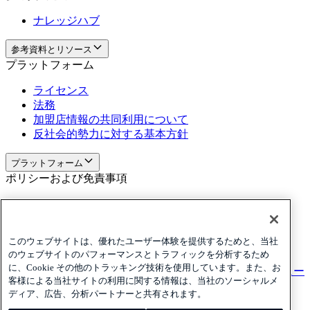
ナレッジハブ
参考資料とリソース
プラットフォーム
ライセンス
法務
加盟店情報の共同利用について
反社会的勢力に対する基本方針
プラットフォーム
ポリシーおよび免責事項
Privacy
Cookies
Disclaimer
このウェブサイトは、優れたユーザー体験を提供するためと、当社
のウェブサイトのパフォーマンスとトラフィックを分析するため
ポリシーおよび免責事項
に、Cookie その他のトラッキング技術を使用しています。また、お
ニュースレターを購読する
ニュースレターを購読する
ニュー
客様による当社サイトの利用に関する情報は、当社のソーシャルメ
スレターを購読する
ディア、広告、分析パートナーと共有されます。