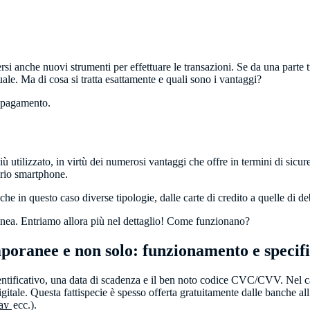
ersi anche nuovi strumenti per effettuare le transazioni. Se da una part
uale. Ma di cosa si tratta esattamente e quali sono i vantaggi?
i pagamento.
tilizzato, in virtù dei numerosi vantaggi che offre in termini di sicu
oprio smartphone.
e in questo caso diverse tipologie, dalle carte di credito a quelle di deb
anea. Entriamo allora più nel dettaglio! Come funzionano?
temporanee e non solo: funzionamento e specif
dentificativo, una data di scadenza e il ben noto codice CVC/CVV. Nel cas
digitale. Questa fattispecie è spesso offerta gratuitamente dalle banche a
Pay
ecc.).