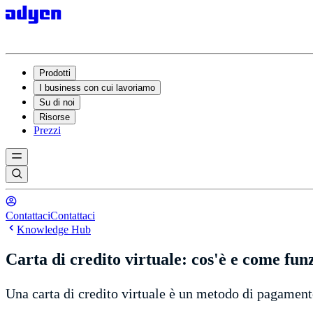
Prodotti
I business con cui lavoriamo
Su di noi
Risorse
Prezzi
Contattaci
Contattaci
Knowledge Hub
Carta di credito virtuale: cos'è e come fun
Una carta di credito virtuale è un metodo di pagamento