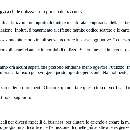
ggi a chi le utilizza. Tra i principali troviamo:
tà di autorizzare un importo definito e una durata temporanea della carta ste
azione. Inoltre, il pagamento si effettua tramite codice segreto e le carte
posizione più carte virtuali senza incorrere in spese aggiuntive. In quest
erevoli benefici anche in termini di utilizzo. Sia online che in negozio, le
 ora alcuni aspetti che possono renderne meno agevole l’utilizzo. In part
opria carta fisica per svolgere questo tipo di operazione. Naturalmente, 
sizione dei propri clienti. Occorre, quindi, fare questo tipo di verifica 
 tipo di supporto.
eali per diversi modelli di business, per aiutare le aziende a creare la m
oro programma di carte e nell’emissione di quelle più adatte alle esigenze