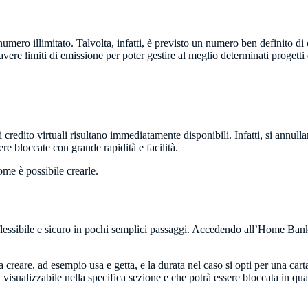
umero illimitato. Talvolta, infatti, è previsto un numero ben definito d
re limiti di emissione per poter gestire al meglio determinati progetti 
 di credito virtuali risultano immediatamente disponibili. Infatti, si annu
e bloccate con grande rapidità e facilità.
me è possibile crearle.
essibile e sicuro in pochi semplici passaggi. Accedendo all’Home Banking
ra creare, ad esempio usa e getta, e la durata nel caso si opti per una c
, visualizzabile nella specifica sezione e che potrà essere bloccata in q