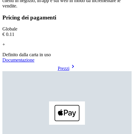
clienti in negozio, in-app e sul web in modo da incrementare le
vendite.
Pricing dei pagamenti
Globale
€0.11
+
Definito dalla carta in uso
Documentazione
Prezzi