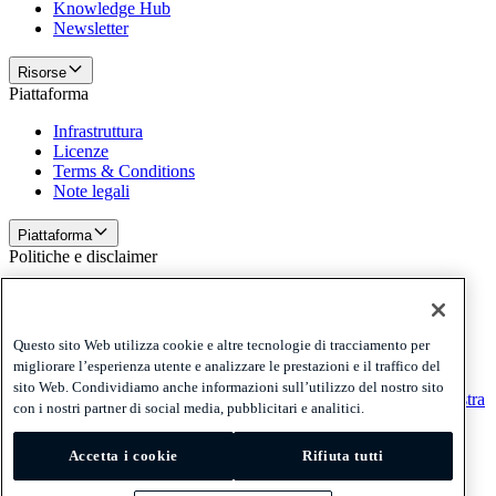
Knowledge Hub
Newsletter
Risorse
Piattaforma
Infrastruttura
Licenze
Terms & Conditions
Note legali
Piattaforma
Politiche e disclaimer
Privacy
Cookies
Disclaimer
Questo sito Web utilizza cookie e altre tecnologie di tracciamento per
migliorare l’esperienza utente e analizzare le prestazioni e il traffico del
Politiche e disclaimer
sito Web. Condividiamo anche informazioni sull’utilizzo del nostro sito
Ricevi la nostra newsletter
Ricevi la nostra newsletter
Ricevi la nostra
con i nostri partner di social media, pubblicitari e analitici.
newsletter
Accetta i cookie
Rifiuta tutti
Privacy
Cookies