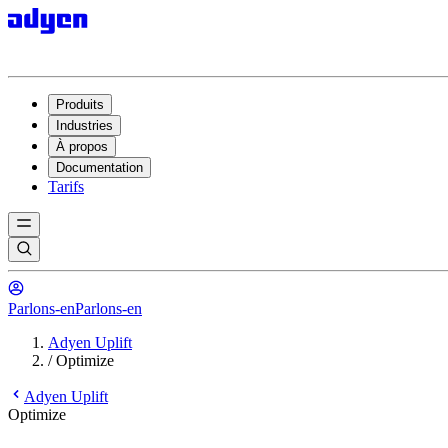
Produits
Industries
À propos
Documentation
Tarifs
Parlons-en
Parlons-en
Adyen Uplift
/
Optimize
Adyen Uplift
Optimize