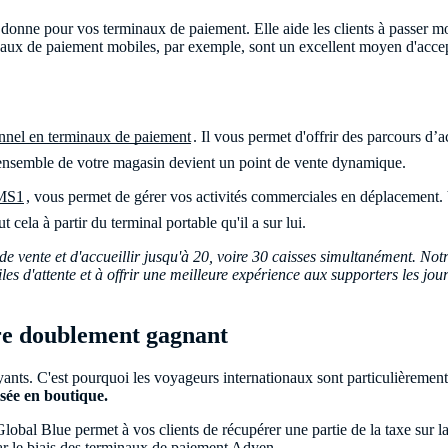
donne pour vos terminaux de paiement. Elle aide les clients à passer moi
inaux de paiement mobiles, par exemple, sont un excellent moyen d'acce
onnel en terminaux de paiement
. Il vous permet d'offrir des parcours d’
l'ensemble de votre magasin devient un point de vente dynamique.
MS1
, vous permet de gérer vos activités commerciales en déplacement. 
t cela à partir du terminal portable qu'il a sur lui.
de vente et d'accueillir jusqu'à 20, voire 30 caisses simultanément. Not
s files d'attente et à offrir une meilleure expérience aux supporters les
tre doublement gagnant
yants. C'est pourquoi les voyageurs internationaux sont particulièrement at
sée en boutique.
Global Blue permet à vos clients de récupérer une partie de la taxe sur 
ar le biais des terminaux de paiement Adyen.