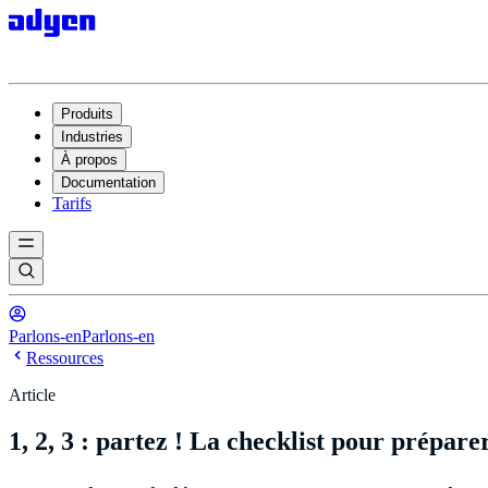
Produits
Industries
À propos
Documentation
Tarifs
Parlons-en
Parlons-en
Ressources
Article
1, 2, 3 : partez ! La checklist pour prépar