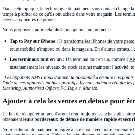
Dans cette optique, la technologie de paiement sans contact change la 
temps à profiter de ce qu'ils ont acheté dans votre magasin. Les term
élevés aux heures de pointe.
Nous proposons pour cela plusieurs options, notamment :
Tap to Pay sur iPhone :
Il
transforme les iPhones de votre pers
toute mobilité n'importe où dans le magasin. En d'autres termes, 
Les terminaux tout-en-un :
Un terminal tout-en-un, comme l'
A
instantanément les niveaux de stock et ainsi maintenir l’activité, tou
"Les appareils AMS1 nous donnent la possibilité d'étendre nos points 
l'aide de ces appareils mobiles portatifs. Ils nous aident à réduire le
Licensing, Authorized Officer, FC Bayern Munich.
Ajouter à cela les ventes en détaxe pour ê
Le fait de récupérer un peu d'argent rend toujours les achats plus attra
obtenaient
leurs bordereaux de détaxe de manière rapide et sécuri
Notre solution de paiement intégrée à la détaxe avec notre partenaire 
ayant servie au paiement. Cela se fait simplement et immédiatement p