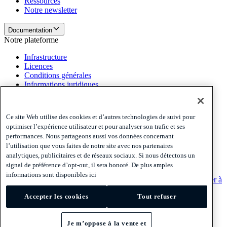
Ressources
Notre newsletter
Documentation
Notre plateforme
Infrastructure
Licences
Conditions générales
Informations juridiques
Notre plateforme
Politiques et mentions légales
Ce site Web utilise des cookies et d’autres technologies de suivi pour
optimiser l’expérience utilisateur et pour analyser son trafic et ses
Privacy
performances. Nous partageons aussi vos données concernant
Cookies
l’utilisation que vous faites de notre site avec nos partenaires
Disclaimer
analytiques, publicitaires et de réseaux sociaux. Si nous détectons un
signal de préférence d’opt-out, il sera honoré. De plus amples
Politiques et mentions légales
informations sont disponibles ici
S'abonner à notre newsletter
S'abonner à notre newsletter
S'abonner à
notre newsletter
Accepter les cookies
Tout refuser
Privacy
Cookies
Je m’oppose à la vente et
Disclaimer