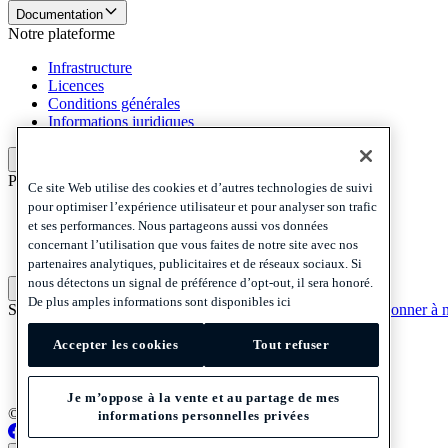
Documentation
Notre plateforme
Infrastructure
Licences
Conditions générales
Informations juridiques
Notre plateforme
Politiques et mentions légales
Ce site Web utilise des cookies et d’autres technologies de suivi
pour optimiser l’expérience utilisateur et pour analyser son trafic
Privacy
et ses performances. Nous partageons aussi vos données
Cookies
concernant l’utilisation que vous faites de notre site avec nos
Disclaimer
partenaires analytiques, publicitaires et de réseaux sociaux. Si
nous détectons un signal de préférence d’opt-out, il sera honoré.
Politiques et mentions légales
De plus amples informations sont disponibles ici
S'abonner à notre newsletter
S'abonner à notre newsletter
S'abonner à n
Privacy
Accepter les cookies
Tout refuser
Cookies
Disclaimer
Je m’oppose à la vente et au partage de mes
© 2026 Adyen
informations personnelles privées