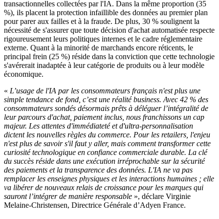
transactionnelles collectées par l'IA. Dans la même proportion (35
%), ils placent la protection infaillible des données au premier plan
pour parer aux failles et à la fraude. De plus, 30 % soulignent la
nécessité de s'assurer que toute décision d'achat automatisée respecte
rigoureusement leurs politiques internes et le cadre réglementaire
externe. Quant à la minorité de marchands encore réticents, le
principal frein (25 %) réside dans la conviction que cette technologie
s'avérerait inadaptée à leur catégorie de produits ou à leur modèle
économique.
«
L’usage de l'IA par les consommateurs français n'est plus une
simple tendance de fond, c’est une réalité business. Avec 42 % des
consommateurs sondés désormais prêts à déléguer l’intégralité de
leur parcours d'achat, paiement inclus, nous franchissons un cap
majeur. Les attentes d'immédiateté et d'ultra-personnalisation
dictent les nouvelles règles du commerce. Pour les retailers, l'enjeu
n'est plus de savoir s'il faut y aller, mais comment transformer cette
curiosité technologique en confiance commerciale durable. La clé
du succès réside dans une exécution irréprochable sur la sécurité
des paiements et la transparence des données. L'IA ne va pas
remplacer les enseignes physiques et les interactions humaines ; elle
va libérer de nouveaux relais de croissance pour les marques qui
sauront l’intégrer de manière responsable
», déclare Virginie
Melaine-Christensen, Directrice Générale d’Adyen France.