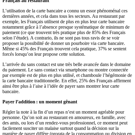
Français au restaurant
L’utilisation de la carte bancaire a connu un essor phénoménal ces
dernières années, et cela dans tous les secteurs. Au restaurant par
exemple, les Français utilisent de plus en plus leur carte bancaire
notamment grâce à l’absence presque systématique de minimum de
paiement (ce que trouvent très pratique plus de 85% des Français
selon l’étude). A contrario, ils ne sont pas tous ravis de se voir
proposer la possibilité de donner un pourboire via carte bancaire.
Même si 45% des Français trouvent cela pratique, 37% se sentent
forcés lorsqu’on leur propose cette solution.
L’arrivée du sans contact est une très belle avancée dans le domaine
du paiement. Le sans contact via smartphone ou montre connectée
par exemple est de plus en plus utilisé, et chamboule l’hégémonie de
la carte bancaire traditionnelle. En effet, 25% des Français affirment
ainsi être plus à l’aise à l’idée de payer sans montrer leur carte
bancaire.
Payer l’addition : un moment gênant
Régler la note à la fin d’un repas n’est un moment agréable pour
personne. Qu’on soit au restaurant en amoureux, en famille, avec
des amis, ou lors d’un rendez-vous professionnel, ce moment peut
facilement susciter un malaise surtout quand la décision sur la
manière de payer diffère (prorata de la consommation ou division en