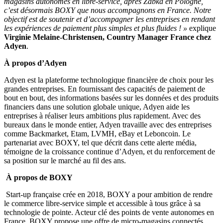
magasins autonomes en libre-service, après Żabka en Pologne,
c’est désormais BOXY que nous accompagnons en France. Notre
objectif est de soutenir et d’accompagner les entreprises en rendant
les expériences de paiement plus simples et plus fluides ! »
explique
Virginie Melaine-Christensen, Country Manager France chez
Adyen
.
À propos d’Adyen
Adyen est la plateforme technologique financière de choix pour les
grandes entreprises. En fournissant des capacités de paiement de
bout en bout, des informations basées sur les données et des produits
financiers dans une solution globale unique, Adyen aide les
entreprises à réaliser leurs ambitions plus rapidement. Avec des
bureaux dans le monde entier, Adyen travaille avec des entreprises
comme Backmarket, Etam, LVMH, eBay et Leboncoin. Le
partenariat avec BOXY, tel que décrit dans cette alerte média,
témoigne de la croissance continue d’Adyen, et du renforcement de
sa position sur le marché au fil des ans.
À propos de BOXY
Start-up française crée en 2018, BOXY a pour ambition de rendre
le commerce libre-service simple et accessible à tous grâce à sa
technologie de pointe. Acteur clé des points de vente autonomes en
France, BOXY propose une offre de micro-magasins connectés