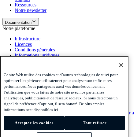
Ressources
Notre newsletter
Documentation
Notre plateforme
Infrastructure
Licences
Conditions générales
Informations juridiques
Notre plateforme
Politiques et mentions légales
Ce site Web utilise des cookies et d’autres technologies de suivi pour
optimiser l’expérience utilisateur et pour analyser son trafic et ses
Privacy
performances. Nous partageons aussi vos données concernant
Cookies
l’utilisation que vous faites de notre site avec nos partenaires
Disclaimer
analytiques, publicitaires et de réseaux sociaux. Si nous détectons un
signal de préférence d’opt-out, il sera honoré. De plus amples
Politiques et mentions légales
informations sont disponibles ici
S'abonner à notre newsletter
S'abonner à notre newsletter
S'abonner à
notre newsletter
Accepter les cookies
Tout refuser
Privacy
Cookies