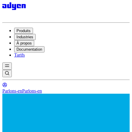
Produits
Industries
À propos
Documentation
Tarifs
Parlons-en
Parlons-en