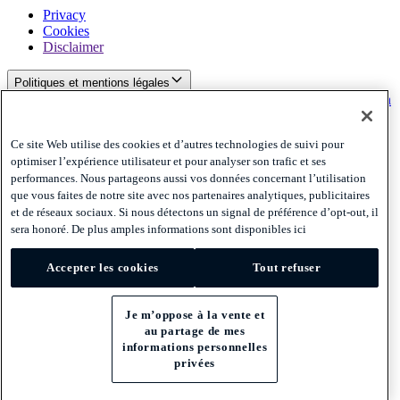
Privacy
Cookies
Disclaimer
Politiques et mentions légales
S'abonner à notre newsletter
S'abonner à notre newsletter
S'abonner à
notre newsletter
Ce site Web utilise des cookies et d’autres technologies de suivi pour
Privacy
optimiser l’expérience utilisateur et pour analyser son trafic et ses
Cookies
Disclaimer
performances. Nous partageons aussi vos données concernant l’utilisation
que vous faites de notre site avec nos partenaires analytiques, publicitaires
© 2026 Adyen
et de réseaux sociaux. Si nous détectons un signal de préférence d’opt-out, il
sera honoré. De plus amples informations sont disponibles ici
France (Français)
France (Français)
Accepter les cookies
Tout refuser
Je m’oppose à la vente et
au partage de mes
informations personnelles
privées