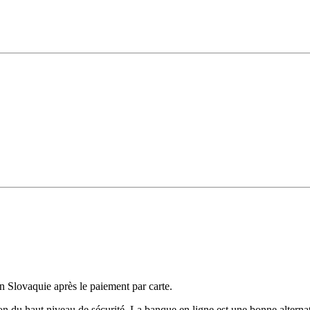
n Slovaquie après le paiement par carte.
 du haut niveau de sécurité. La banque en ligne est une bonne alternati