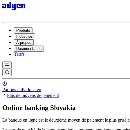
Produits
Industries
À propos
Documentation
Tarifs
Parlons-en
Parlons-en
Plus de moyens de paiement
Online banking Slovakia
La banque en ligne est le deuxième moyen de paiement le plus prisé e
La part de marché de la banque en ligne augmente rapidement en raison