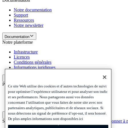
Documentation
Notre documentation
Support
Ressources
Notre newsletter
Documentation
Notre plateforme
Infrastructure
Licences
Conditions générales
Informations juridiques
Notre plateforme
Politiques et mentions légales
Ce site Web utilise des cookies et d’autres technologies de suivi
pour optimiser l’expérience utilisateur et pour analyser son trafic
Privacy
et ses performances. Nous partageons aussi vos données
Cookies
concernant l’utilisation que vous faites de notre site avec nos
Disclaimer
partenaires analytiques, publicitaires et de réseaux sociaux. Si
nous détectons un signal de préférence d’opt-out, il sera honoré.
Politiques et mentions légales
De plus amples informations sont disponibles ici
S'abonner à notre newsletter
S'abonner à notre newsletter
S'abonner à n