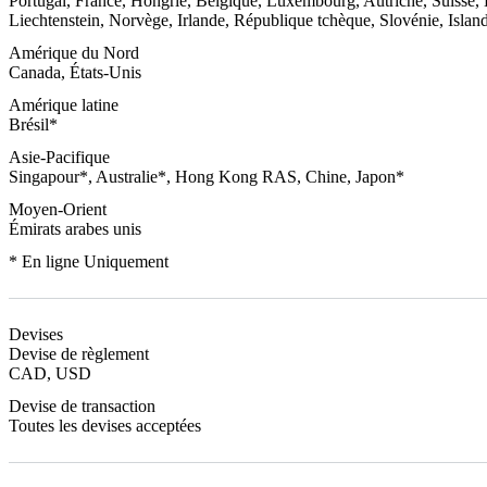
Portugal, France, Hongrie, Belgique, Luxembourg, Autriche, Suisse,
Liechtenstein, Norvège, Irlande, République tchèque, Slovénie, Islan
Amérique du Nord
Canada, États-Unis
Amérique latine
Brésil*
Asie-Pacifique
Singapour*, Australie*, Hong Kong RAS, Chine, Japon*
Moyen-Orient
Émirats arabes unis
* En ligne Uniquement
Devises
Devise de règlement
CAD, USD
Devise de transaction
Toutes les devises acceptées