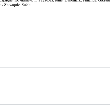
 Espagne, Royaume-Uni, Pays-Bas, Italie, Danemark, Finlande, Gibralt
de, Slovaquie, Suède