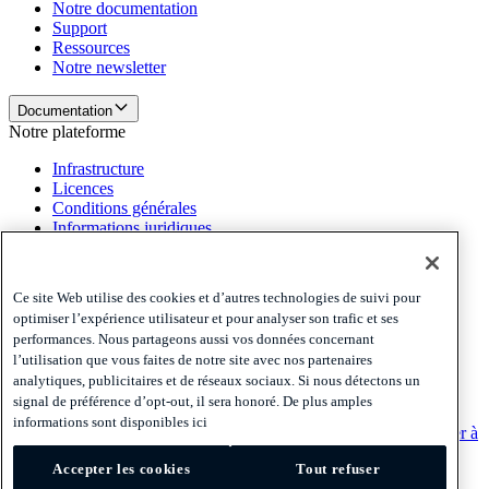
Notre documentation
Support
Ressources
Notre newsletter
Documentation
Notre plateforme
Infrastructure
Licences
Conditions générales
Informations juridiques
Notre plateforme
Politiques et mentions légales
Ce site Web utilise des cookies et d’autres technologies de suivi pour
optimiser l’expérience utilisateur et pour analyser son trafic et ses
Privacy
performances. Nous partageons aussi vos données concernant
Cookies
l’utilisation que vous faites de notre site avec nos partenaires
Disclaimer
analytiques, publicitaires et de réseaux sociaux. Si nous détectons un
signal de préférence d’opt-out, il sera honoré. De plus amples
Politiques et mentions légales
informations sont disponibles ici
S'abonner à notre newsletter
S'abonner à notre newsletter
S'abonner à
notre newsletter
Accepter les cookies
Tout refuser