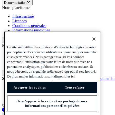
Documentation
Notre plateforme
Infrastructure
Licences
Conditions générales
Informations juridiques
Notre plateforme
Politiques et mentions légales
Ce site Web utilise des cookies et d’autres technologies de suivi
pour optimiser l’expérience utilisateur et pour analyser son trafic
Privacy
et ses performances. Nous partageons aussi vos données
Cookies
concernant l’utilisation que vous faites de notre site avec nos
Disclaimer
partenaires analytiques, publicitaires et de réseaux sociaux. Si
nous détectons un signal de préférence d’opt-out, il sera honoré.
Politiques et mentions légales
De plus amples informations sont disponibles ici
S'abonner à notre newsletter
S'abonner à notre newsletter
S'abonner à n
Privacy
Accepter les cookies
Tout refuser
Cookies
Disclaimer
Je m’oppose à la vente et au partage de mes
© 2026 Adyen
informations personnelles privées