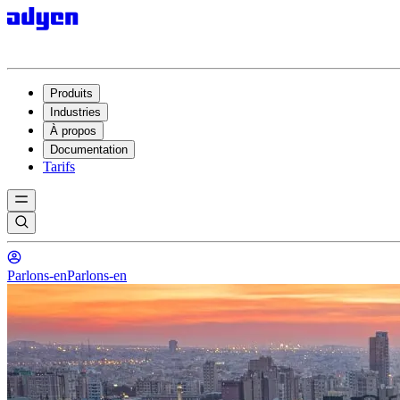
Produits
Industries
À propos
Documentation
Tarifs
Parlons-en
Parlons-en