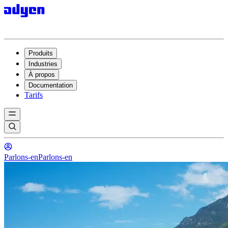
Produits
Industries
À propos
Documentation
Tarifs
Parlons-en
Parlons-en