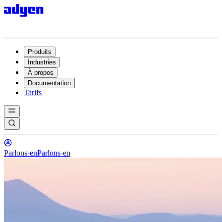
Produits
Industries
À propos
Documentation
Tarifs
Parlons-en
Parlons-en