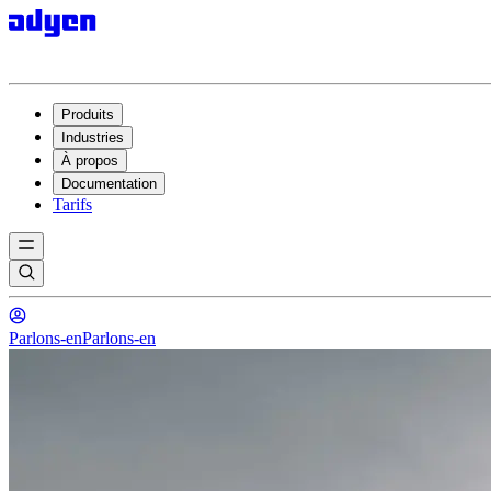
Produits
Industries
À propos
Documentation
Tarifs
Parlons-en
Parlons-en