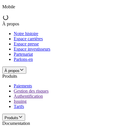
Mobile
À propos
Notre histoire
Espace carrières
Espace presse
Espace investisseurs
Partenariat
Parlons-en
À propos
Produits
Paiements
Gestion des risques
Authentification
Issuing
Tarifs
Produits
Documentation