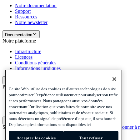
Notre documentation
Support
Ressources
Notre newsletter
Documentation
Notre plateforme
Infrastructure
Licences
Conditions générales
Informations juridiques
Notre plateforme
Politiques et mentions légales
Ce site Web utilise des cookies et d’autres technologies de suivi
pour optimiser l’expérience utilisateur et pour analyser son trafic
Privacy
et ses performances. Nous partageons aussi vos données
Cookies
concernant l’utilisation que vous faites de notre site avec nos
Disclaimer
partenaires analytiques, publicitaires et de réseaux sociaux. Si
nous détectons un signal de préférence d’opt-out, il sera honoré.
Politiques et mentions légales
De plus amples informations sont disponibles ici
S'abonner à notre newsletter
S'abonner à notre newsletter
S'abonner à n
Privacy
Accepter les cookies
Tout refuser