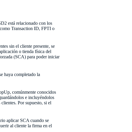
SD2 está relacionado con los
e como Transaction ID, FPTI o
es sin el cliente presente, se
plicación o tienda física del
eforzada (SCA) para poder iniciar
 se haya completado la
el TopUp, comúnmente conocidos
 guardándolos e incluyéndolos
clientes. Por supuesto, si el
ario aplicar SCA cuando se
rir al cliente la firma en el