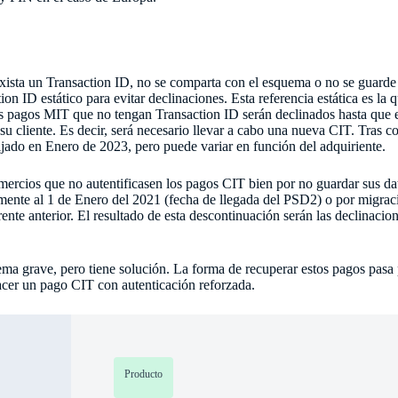
ista un Transaction ID, no se comparta con el esquema o no se guarde
ion ID estático para evitar declinaciones. Esta referencia estática es l
los pagos MIT que no tengan Transaction ID serán declinados hasta que
u cliente. Es decir, será necesario llevar a cabo una nueva CIT. Tras c
ijado en Enero de 2023, pero puede variar en función del adquiriente.
omercios que no autentificasen los pagos CIT bien por no guardar sus d
mente al 1 de Enero del 2021 (fecha de llegada del PSD2) o por migraci
rente anterior. El resultado de esta descontinuación serán las declinacio
ema grave, pero tiene solución. La forma de recuperar estos pagos pasa p
hacer un pago CIT con autenticación reforzada.
Producto