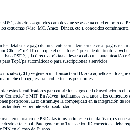
 3DS1, otro de los grandes cambios que se avecina en el entorno de P
de los esquemas (Visa, MC, Amex, Diners, etc.), conocidos comúnment
os detalles de pago de un cliente con intención de crear pagos recurrent
por Cliente” o CIT en la que el usuario está presente dentro de la web, a
en bajo PSD2, y la directiva obliga a llevar a cabo una autenticación r
ea para TopUps automáticos o para suscripciones a servicios.
s iniciales (CIT) se genera un Transaction ID, solo aquellos en los que
o apruebe el pago, estarán cubiertos los posteriores.
rdar estos identificadores para cubrir los pagos de la Suscripción o 
or Comercio” o MIT. En Adyen, facilitamos esta tarea a los comercios
nes posteriores. Esto disminuye la complejidad en la integración de los 
rlos también se permite esta posibilidad.
luyen en el marco de PSD2 las transacciones en tienda física, es neces
te desde este canal. Para generar un Transaction ID correcto se debe reque
y PIN en el caso de Europa.