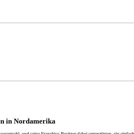
en in Nordamerika
rantzahl, und seine Franchise-Besitzer dabei unterstützen, ein einfach