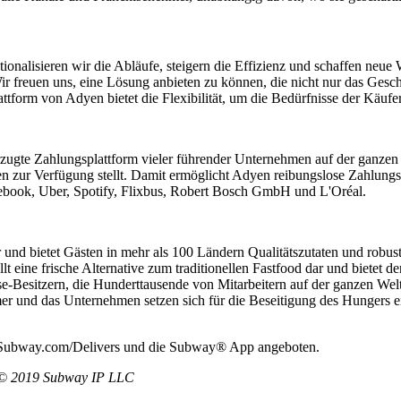
tionalisieren wir die Abläufe, steigern die Effizienz und schaffen n
r freuen uns, eine Lösung anbieten zu können, die nicht nur das Gesch
ttform von Adyen bietet die Flexibilität, um die Bedürfnisse der Käufe
rzugte Zahlungsplattform vieler führender Unternehmen auf der ganzen 
 zur Verfügung stellt. Damit ermöglicht Adyen reibungslose Zahlungsa
book, Uber, Spotify, Flixbus, Robert Bosch GmbH und L'Oréal.
r und bietet Gästen in mehr als 100 Ländern Qualitätszutaten und robu
 eine frische Alternative zum traditionellen Fastfood dar und bietet 
e-Besitzern, die Hunderttausende von Mitarbeitern auf der ganzen We
r und das Unternehmen setzen sich für die Beseitigung des Hungers e
 Subway.com/Delivers und die Subway® App angeboten.
. © 2019 Subway IP LLC