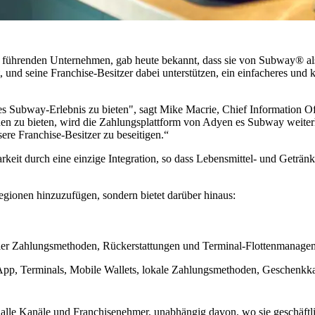
eit führenden Unternehmen, gab heute bekannt, dass sie von Subway® 
 und seine Franchise-Besitzer dabei unterstützen, ein einfacheres und 
loses Subway-Erlebnis zu bieten", sagt Mike Macrie, Chief Information 
n zu bieten, wird die Zahlungsplattform von Adyen es Subway weiterh
sere Franchise-Besitzer zu beseitigen.“
rkeit durch eine einzige Integration, so dass Lebensmittel- und Getränk
egionen hinzuzufügen, sondern bietet darüber hinaus:
ler Zahlungsmethoden, Rückerstattungen und Terminal-Flottenmanagem
-App, Terminals, Mobile Wallets, lokale Zahlungsmethoden, Geschenk
alle Kanäle und Franchisenehmer, unabhängig davon, wo sie geschäftli