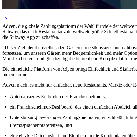
Adyen, die globale Zahlungsplattform der Wahl für viele der weltw
Subway, das nach Restaurantanzahl weltweit größte Schnellrestaurant,
die Subway App zu schaffen.
„Unser Ziel bleibt dasselbe - den Gästen ein erstklassiges und naht
fortsetzen, um unseren Gästen mehr Bequemlichkeit und mehr Optione
Markt zu bringen und gleichzeitig die betriebliche Komplexität für un
Die einheitliche Plattform von Adyen bringt Einfachheit und Skalierba
bieten können.
Adyen macht es nicht nur einfacher, neue Restaurants, Märkte oder R
Automatisiertes Einbinden des Franchisenehmers;
ein Franchisenehmer-Dashboard, das einen einfachen Abgleich al
Unterstützung bevorzugter Zahlungsmethoden, einschließlich In
Fremdsprachenpräferenzen, und
eine einzige Datenansicht und Einblicke in die Kundendaten über 