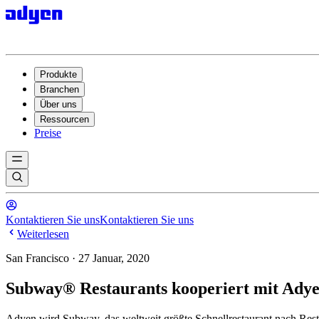
Produkte
Branchen
Über uns
Ressourcen
Preise
Kontaktieren Sie uns
Kontaktieren Sie uns
Weiterlesen
San Francisco · 27 Januar, 2020
Subway® Restaurants kooperiert mit Ady
Adyen wird Subway, das weltweit größte Schnellrestaurant nach Restau