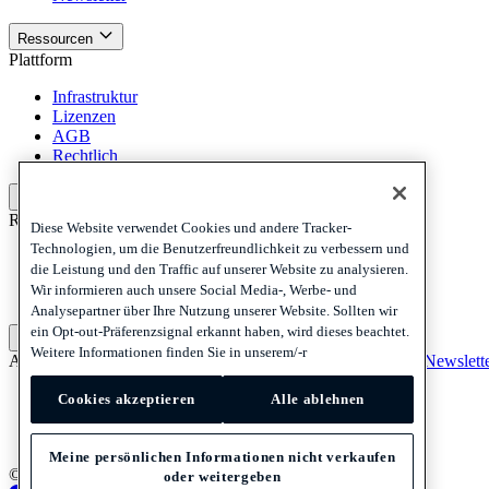
Ressourcen
Plattform
Infrastruktur
Lizenzen
AGB
Rechtlich
Plattform
Richtlinien und Haftungsausschluss
Diese Website verwendet Cookies und andere Tracker-
Technologien, um die Benutzerfreundlichkeit zu verbessern und
Privacy
die Leistung und den Traffic auf unserer Website zu analysieren.
Cookies
Wir informieren auch unsere Social Media-, Werbe- und
Disclaimer
Analysepartner über Ihre Nutzung unserer Website. Sollten wir
ein Opt-out-Präferenzsignal erkannt haben, wird dieses beachtet.
Richtlinien und Haftungsausschluss
Weitere Informationen finden Sie in unserem/-r
Abonnieren Sie unseren Newsletter
Abonnieren Sie unseren Newslett
Privacy
Cookies akzeptieren
Alle ablehnen
Cookies
Disclaimer
Meine persönlichen Informationen nicht verkaufen
© 2026 Adyen
oder weitergeben