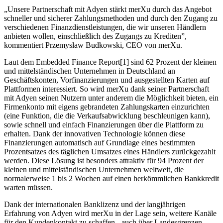
„Unsere Partnerschaft mit Adyen stärkt merXu durch das Angebot
schneller und sicherer Zahlungsmethoden und durch den Zugang zu
verschiedenen Finanzdienstleistungen, die wir unseren Händlern
anbieten wollen, einschließlich des Zugangs zu Krediten”,
kommentiert Przemysław Budkowski, CEO von merXu.
Laut dem Embedded Finance Report[1] sind 62 Prozent der kleinen
und mittelständischen Unternehmen in Deutschland an
Geschäftskonten, Vorfinanzierungen und ausgestellten Karten auf
Plattformen interessiert. So wird merXu dank seiner Partnerschaft
mit Adyen seinen Nutzern unter anderem die Möglichkeit bieten, ein
Firmenkonto mit eigens gebrandeten Zahlungskarten einzurichten
(eine Funktion, die die Verkaufsabwicklung beschleunigen kann),
sowie schnell und einfach Finanzierungen über die Plattform zu
erhalten. Dank der innovativen Technologie können diese
Finanzierungen automatisch auf Grundlage eines bestimmten
Prozentsatzes des täglichen Umsatzes eines Händlers zurückgezahlt
werden. Diese Lösung ist besonders attraktiv für 94 Prozent der
kleinen und mittelständischen Unternehmen weltweit, die
normalerweise 1 bis 2 Wochen auf einen herkömmlichen Bankkredit
warten müssen.
Dank der internationalen Banklizenz und der langjährigen
Erfahrung von Adyen wird merXu in der Lage sein, weitere Kanäle
für den Kundenkontakt zu schaffen - auch über Landesgrenzen