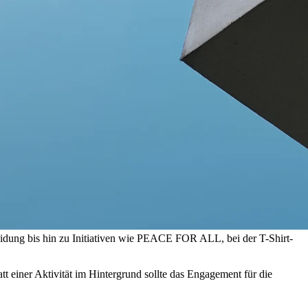
idung bis hin zu Initiativen wie PEACE FOR ALL, bei der T-Shirt-
t einer Aktivität im Hintergrund sollte das Engagement für die