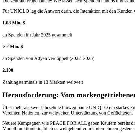
Die zentrale Frage lautete: Wie lassen sich Spenden nahtlos und skalie
Für UNIQLO lag die Antwort darin, die Interaktion mit den Kunden vö
1.08 Mio. $
an Spenden im Jahr 2025 gesammelt
> 2 Mio. $
an Spenden von Adyen verdoppelt (2022–2025)
2.100
Zahlungsterminals in 13 Märkten weltweit
Herausforderung: Vom markengetriebenen 
Über mehr als zwei Jahrzehnte hinweg baute UNIQLO ein starkes Fund
Vereinten Nationen, zur weltweiten Unterstützung von Geflüchteten.
Neuere Kampagnen wie PEACE FOR ALL gaben Käufern bereits die Mögl
Modell funktionierte, blieb es weitgehend vom Unternehmen gesteuert