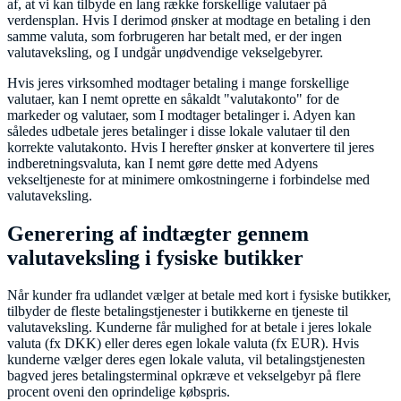
af, at vi kan tilbyde en lang række forskellige valutaer på
verdensplan. Hvis I derimod ønsker at modtage en betaling i den
samme valuta, som forbrugeren har betalt med, er der ingen
valutaveksling, og I undgår unødvendige vekselgebyrer.
Hvis jeres virksomhed modtager betaling i mange forskellige
valutaer, kan I nemt oprette en såkaldt "valutakonto" for de
markeder og valutaer, som I modtager betalinger i. Adyen kan
således udbetale jeres betalinger i disse lokale valutaer til den
korrekte valutakonto. Hvis I herefter ønsker at konvertere til jeres
indberetningsvaluta, kan I nemt gøre dette med Adyens
vekseltjeneste for at minimere omkostningerne i forbindelse med
valutaveksling.
Generering af indtægter gennem
valutaveksling i fysiske butikker
Når kunder fra udlandet vælger at betale med kort i fysiske butikker,
tilbyder de fleste betalingstjenester i butikkerne en tjeneste til
valutaveksling. Kunderne får mulighed for at betale i jeres lokale
valuta (fx DKK) eller deres egen lokale valuta (fx EUR). Hvis
kunderne vælger deres egen lokale valuta, vil betalingstjenesten
bagved jeres betalingsterminal opkræve et vekselgebyr på flere
procent oveni den oprindelige købspris.