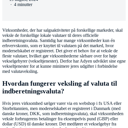
·
4 minutter
Virksomheder, der har salgsaktiviteter på forskellige markeder, skal
veksle de forskellige lokale valutaer til deres officielle
indberetningsvaluta. Samtidig har mange virksomheder kun én
erhvervskonto, som er knyttet til valutaen på det marked, hvor
moderselskabet er registreret. Det giver et behov for at veksle de
fleste valutaer, hvilket gør virksomhederne sårbare over for høje
vekselgebyrer (vekseltjenester). Derfor har Adyen udviklet sine egne
vekseltjenester for at kunne minimere jeres udgifter i forbindelse
med valutaveksling.
Hvordan fungerer veksling af valuta til
indberetningsvaluta?
Hvis jeres virksomhed sælger varer via en webshop i fx USA eller
Storbritannien, men moderselskabet er registreret i Danmark (med
danske kroner, DKK, som indberetningsvaluta), skal virksomheden
veksle forbrugerens betalinger fra eksempelvis pund (GBP) eller
dollar (USD) til danske kroner. Det medfører et vekselgebyr fra