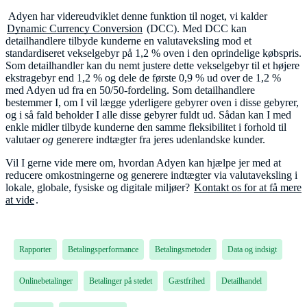
Adyen har videreudviklet denne funktion til noget, vi kalder
Dynamic Currency Conversion
(DCC). Med DCC kan
detailhandlere tilbyde kunderne en valutaveksling mod et
standardiseret vekselgebyr på 1,2 % oven i den oprindelige købspris.
Som detailhandler kan du nemt justere dette vekselgebyr til et højere
ekstragebyr end 1,2 % og dele de første 0,9 % ud over de 1,2 %
med Adyen ud fra en 50/50-fordeling. Som detailhandlere
bestemmer I, om I vil lægge yderligere gebyrer oven i disse gebyrer,
og i så fald beholder I alle disse gebyrer fuldt ud. Sådan kan I med
enkle midler tilbyde kunderne den samme fleksibilitet i forhold til
valutaer
og
generere indtægter fra jeres udenlandske kunder.
Vil I gerne vide mere om, hvordan Adyen kan hjælpe jer med at
reducere omkostningerne og generere indtægter via valutaveksling i
lokale, globale, fysiske og digitale miljøer?
Kontakt os for at få mere
at vide
.
Rapporter
Betalingsperformance
Betalingsmetoder
Data og indsigt
Onlinebetalinger
Betalinger på stedet
Gæstfrihed
Detailhandel