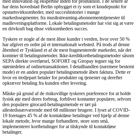
med innovation og ekspertise inden for produktion. I de senere år
har dens hovedstad Berlin opbygget et ry som et knudepunkt for
opstartsvirksomheder, med succeshistorier i mange
markedssegmenter, fra musikstreaming-abonnementstjenester til
madleveringsplatforme. Lokale betalingsmetoder har vist sig at være
en drivkraft bag disse virksomheders succes.
Tyskere er nogle af de mest åbne kunder i verden, hvor over 50 %
har afgivet en ordre på et internationalt websted. På trods af denne
åbenhed er Tyskland et af de mest fragmenterede markeder, når det
kommer til betalingsmetoder. Ikke-kreditkortbetalingsmetoder såsom
SEPA direkte overførsel, SOFORT og Giropay tegner sig for
størstedelen af onlinetransaktioner. I detailhandlen (nærmere bestemt
mode) er en anden populær betalingsmetode åben faktura. Dette er
hvor en tredjepart betaler for produkter og tjenester og derefter
opkræver betaling fra kunden efter levering.
Måske på grund af de risikovillige tyskeres præference for at holde
fysisk øje med deres forbrug, forbliver kontanter populære, selvom
den populære girocard-betalingsmetode er tæt på
allestedsnærværende med 68 millioner brugere. I lyset af COVID-
19 foretages 45 % af de kontaktløse betalinger ved hjælp af denne
lokale metode, hvor mange forhandlere, store som små,
implementerer kortbetalinger for at tilskynde til kontaktløse
betalinger.