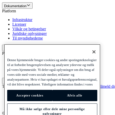
Dokumentation
Platform
Infrastruktur
Licenser
Vilkår og betingelser
Juridiske oplysninger
Til myndighederne
Platform
Politikker og ansvarsfraskrivelse
Denne hjemmeside bruger cookies og andre sporingsteknologier
Privacy
til at forbedre brugeroplevelsen og analysere ydeevne og trafik
Cookies
på vores hjemmeside. Vi deler også oplysninger om din brug af
Disclaimer
vores side med vores sociale medier, reklame- og
analysepartnere. Hvis vi har opdaget et fravalgspræferencesignal,
Politikker og ansvarsfraskrivelse
vil det blive respekteret. Yderligere information findes i vores
Tilmeld dig vores nyhedsbrev
Tilmeld dig vores nyhedsbrev
Tilmeld d
Privacy
Accepter cookies
Afvis alle
Cookies
Disclaimer
Må ikke sælge eller dele mine personlige
© 2026 Adyen
oplysninger