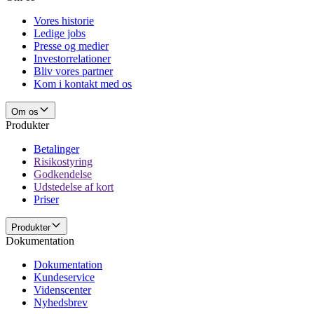
Vores historie
Ledige jobs
Presse og medier
Investorrelationer
Bliv vores partner
Kom i kontakt med os
Om os
Produkter
Betalinger
Risikostyring
Godkendelse
Udstedelse af kort
Priser
Produkter
Dokumentation
Dokumentation
Kundeservice
Videnscenter
Nyhedsbrev