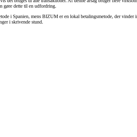
s det bruges til alle transaktioner. Af denne årsag bruger flere virkso
gøre dette til en udfordring.
metode i Spanien, mens BIZUM er en lokal betalingsmetode, der vinder 
nger i skrivende stund.