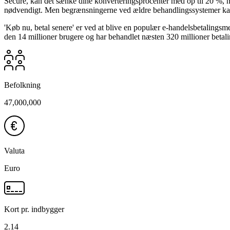
Secure, kan det sænke dine konverteringsprocenter med op til 20 %, hvi
nødvendigt. Men begrænsningerne ved ældre behandlingssystemer kan 
'Køb nu, betal senere' er ved at blive en populær e-handelsbetalings
den 14 millioner brugere og har behandlet næsten 320 millioner betali
Befolkning
47,000,000
Valuta
Euro
Kort pr. indbygger
2.14