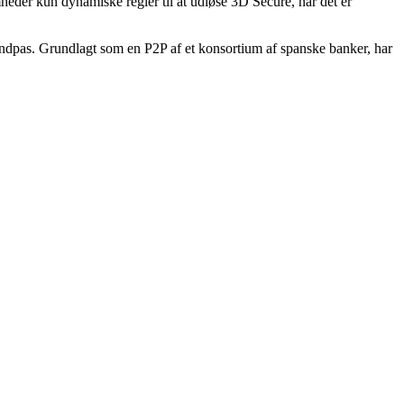
mheder kun dynamiske regler til at udløse 3D Secure, når det er
indpas. Grundlagt som en P2P af et konsortium af spanske banker, har