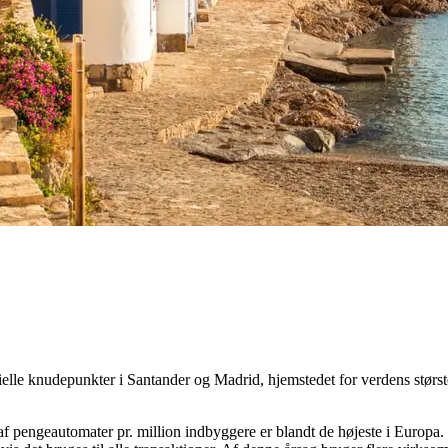
ielle knudepunkter i Santander og Madrid, hjemstedet for verdens største
t af pengeautomater pr. million indbyggere er blandt de højeste i Europ