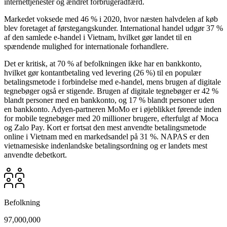
internettjenester og ændret forbrugeradfærd.
Markedet voksede med 46 % i 2020, hvor næsten halvdelen af køb
blev foretaget af førstegangskunder. International handel udgør 37 %
af den samlede e-handel i Vietnam, hvilket gør landet til en
spændende mulighed for internationale forhandlere.
Det er kritisk, at 70 % af befolkningen ikke har en bankkonto,
hvilket gør kontantbetaling ved levering (26 %) til en populær
betalingsmetode i forbindelse med e-handel, mens brugen af digitale
tegnebøger også er stigende. Brugen af digitale tegnebøger er 42 %
blandt personer med en bankkonto, og 17 % blandt personer uden
en bankkonto. Adyen-partneren MoMo er i øjeblikket førende inden
for mobile tegnebøger med 20 millioner brugere, efterfulgt af Moca
og Zalo Pay. Kort er fortsat den mest anvendte betalingsmetode
online i Vietnam med en markedsandel på 31 %. NAPAS er den
vietnamesiske indenlandske betalingsordning og er landets mest
anvendte debetkort.
Befolkning
97,000,000