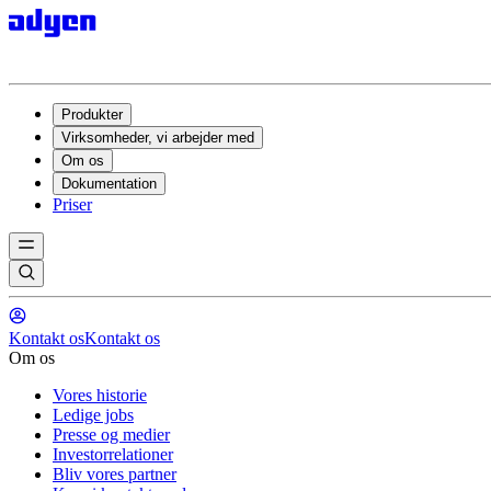
Produkter
Virksomheder, vi arbejder med
Om os
Dokumentation
Priser
Kontakt os
Kontakt os
Om os
Vores historie
Ledige jobs
Presse og medier
Investorrelationer
Bliv vores partner