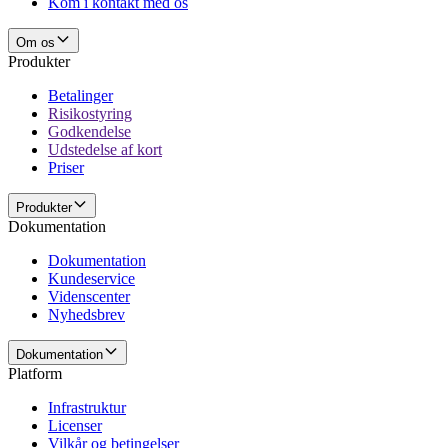
Kom i kontakt med os
Om os
Produkter
Betalinger
Risikostyring
Godkendelse
Udstedelse af kort
Priser
Produkter
Dokumentation
Dokumentation
Kundeservice
Videnscenter
Nyhedsbrev
Dokumentation
Platform
Infrastruktur
Licenser
Vilkår og betingelser