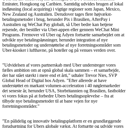
Emirater, Hongkong og Caribien. Samtidig udvides brugen af lokal
indløsning (local acquiring) i vigtige regioner som Japan, Mexico,
New Zealand og Australien. Derudover tages flere højvækst-
betalingsmetoder i brug, herunder Pix i Brasilien, AfterPay i
Australien og WeChat Pay globalt, så Uber bedre kan betjene
rejsende, der bestiller via Uber-appen eller gennem WeChat Mini
Programs. Fremover vil Uber og Adyen fortsætte samarbejdet om at
udvikle nye betalingsløsninger, herunder integration af nye
betalingsmetoder og understøttelse af nye forretningsområder som
Uber-kiosker i lufthavne, på hoteller og på venues verden over.
”Udvidelsen af vores partnerskab med Uber understreger vores
fælles ambition om at opnå global skala sammen – et samarbejde,
der har stået stærkt i mere end et årti,” udtaler Trevor Nies, SVP
Global Head of Digital hos Adyen. ”Efter allerede at have
understøttet en markant volumen-acceleration i 40 nøglemarkeder
det seneste år, herunder USA, Storbritannien og Brasilien, fastholder
vi vores fokus på at forbedre Ubers betalingsoplevelse – fra at
tilbyde nye betalingsmetoder til at bane vejen for nye
forretningsområder.”
”En pålidelig og innovativ betalingsplatform er en grundlæggende
forudsætning for Ubers globale vækst. At fortsætte og udvide vores