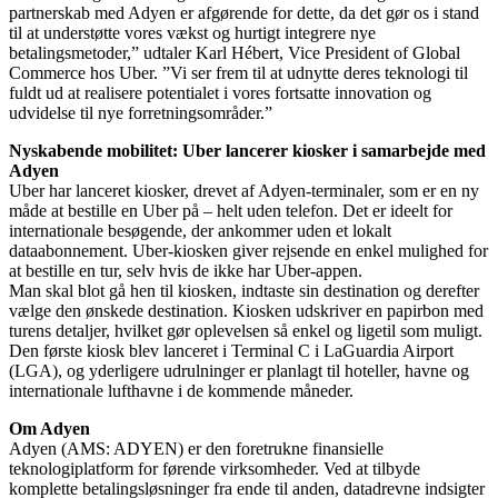
partnerskab med Adyen er afgørende for dette, da det gør os i stand
til at understøtte vores vækst og hurtigt integrere nye
betalingsmetoder,” udtaler Karl Hébert, Vice President of Global
Commerce hos Uber. ”Vi ser frem til at udnytte deres teknologi til
fuldt ud at realisere potentialet i vores fortsatte innovation og
udvidelse til nye forretningsområder.”
Nyskabende mobilitet: Uber lancerer kiosker i samarbejde med
Adyen
Uber har lanceret kiosker, drevet af Adyen-terminaler, som er en ny
måde at bestille en Uber på – helt uden telefon. Det er ideelt for
internationale besøgende, der ankommer uden et lokalt
dataabonnement. Uber-kiosken giver rejsende en enkel mulighed for
at bestille en tur, selv hvis de ikke har Uber-appen.
Man skal blot gå hen til kiosken, indtaste sin destination og derefter
vælge den ønskede destination. Kiosken udskriver en papirbon med
turens detaljer, hvilket gør oplevelsen så enkel og ligetil som muligt.
Den første kiosk blev lanceret i Terminal C i LaGuardia Airport
(LGA), og yderligere udrulninger er planlagt til hoteller, havne og
internationale lufthavne i de kommende måneder.
Om Adyen
Adyen (AMS: ADYEN) er den foretrukne finansielle
teknologiplatform for førende virksomheder. Ved at tilbyde
komplette betalingsløsninger fra ende til anden, datadrevne indsigter