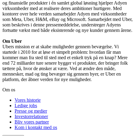
og finansielle produkter i én samlet global løsning hjælper Adyen
virksomheder med at realisere deres ambitioner hurtigere. Med
kontorer over hele verden samarbejder Adyen med virksomheder
som Meta, Uber, H&M, eBay og Microsoft. Samarbejdet med Uber,
som beskrives i denne pressemeddelelse, understreger Adyens
fortsatte vækst med både eksisterende og nye kunder gennem årene.
Om Uber
Ubers mission er at skabe muligheder gennem bevægelse. Vi
startede i 2010 for at løse et simpelt problem: hvordan får man
kommer man fra sted til sted med et enkelt tryk på en knap? Mere
end 72 milliarder ture senere bygger vi produkter, der bringer folk
tættere på, hvor de ønsker at være. Ved at ændre den måde,
mennesker, mad og ting bevæger sig gennem byer, er Uber en
platform, der åbner verden for nye muligheder.
Om os
Vores historie
Ledige jobs
Presse og medier
Investorrelationer
Bliv vores partner
Kom i kontakt med os