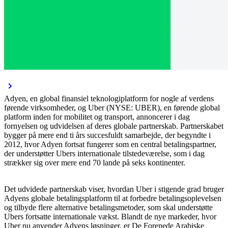
Adyen, en global finansiel teknologiplatform for nogle af verdens
førende virksomheder, og Uber (NYSE: UBER), en førende global
platform inden for mobilitet og transport, annoncerer i dag
fornyelsen og udvidelsen af deres globale partnerskab. Partnerskabet
bygger på mere end ti års succesfuldt samarbejde, der begyndte i
2012, hvor Adyen fortsat fungerer som en central betalingspartner,
der understøtter Ubers internationale tilstedeværelse, som i dag
strækker sig over mere end 70 lande på seks kontinenter.
Det udvidede partnerskab viser, hvordan Uber i stigende grad bruger
Adyens globale betalingsplatform til at forbedre betalingsoplevelsen
og tilbyde flere alternative betalingsmetoder, som skal understøtte
Ubers fortsatte internationale vækst. Blandt de nye markeder, hvor
Uber nu anvender Adyens løsninger, er De Forenede Arabiske