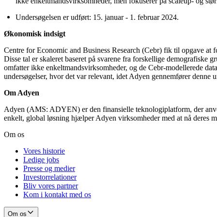
ikke enkeltmandsvirksomheder, men fokuserer på scaleup- og stør
Undersøgelsen er udført: 15. januar - 1. februar 2024.
Økonomisk indsigt
Centre for Economic and Business Research (Cebr) fik til opgave at fors
Disse tal er skaleret baseret på svarene fra forskellige demografisk
omfatter ikke enkeltmandsvirksomheder, og de Cebr-modellerede data
undersøgelser, hvor det var relevant, idet Adyen gennemfører denne un
Om Adyen
Adyen (AMS: ADYEN) er den finansielle teknologiplatform, der anvende
enkelt, global løsning hjælper Adyen virksomheder med at nå deres m
Om os
Vores historie
Ledige jobs
Presse og medier
Investorrelationer
Bliv vores partner
Kom i kontakt med os
Om os