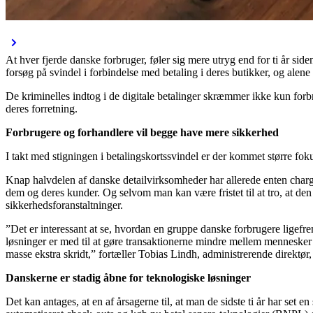
At hver fjerde danske forbruger, føler sig mere utryg end for ti år side
forsøg på svindel i forbindelse med betaling i deres butikker, og alen
De kriminelles indtog i de digitale betalinger skræmmer ikke kun forb
deres forretning.
Forbrugere og forhandlere vil begge have mere sikkerhed
I takt med stigningen i betalingskortssvindel er der kommet større fo
Knap halvdelen af danske detailvirksomheder har allerede enten chargeb
dem og deres kunder. Og selvom man kan være fristet til at tro, at den
sikkerhedsforanstaltninger.
”Det er interessant at se, hvordan en gruppe danske forbrugere ligefrem
løsninger er med til at gøre transaktionerne mindre mellem mennesker 
masse ekstra skridt,” fortæller Tobias Lindh, administrerende direkt
Danskerne er stadig åbne for teknologiske løsninger
Det kan antages, at en af årsagerne til, at man de sidste ti år har set