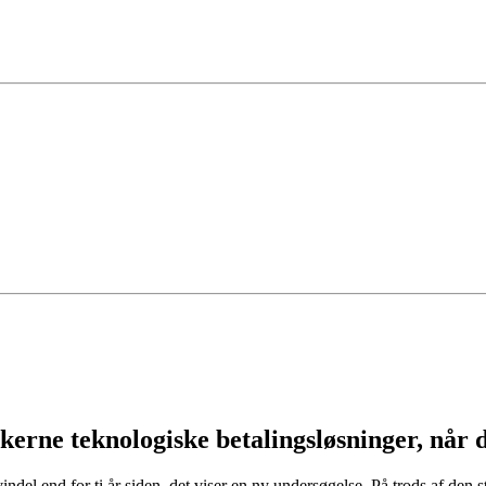
skerne teknologiske betalingsløsninger, når 
ndel end for ti år siden, det viser en ny undersøgelse. På trods af den s