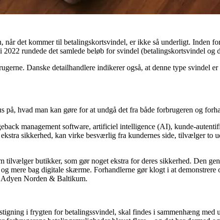
n, når det kommer til betalingskortsvindel, er ikke så underligt. Inden f
e i 2022 rundede det samlede beløb for svindel (betalingskortsvindel og d
rugerne. Danske detailhandlere indikerer også, at denne type svindel er
kus på, hvad man kan gøre for at undgå det fra både forbrugeren og forha
ack management software, artificiel intelligence (AI), kunde-autentifika
 ekstra sikkerhed, kan virke besværlig fra kundernes side, tilvælger to
 tilvælger butikker, som gør noget ekstra for deres sikkerhed. Den gensi
og mere bag digitale skærme. Forhandlerne gør klogt i at demonstrere ov
ør, Adyen Norden & Baltikum.
 en stigning i frygten for betalingssvindel, skal findes i sammenhæng med