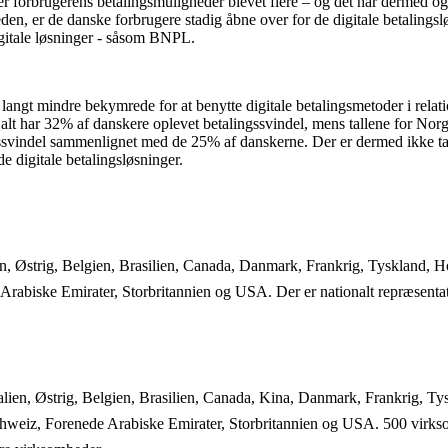
r forbrugerens betalingsmuligheder blevet flere – og det har dermed ogs
igheden, er de danske forbrugere stadig åbne over for de digitale betaling
igitale løsninger - såsom BNPL.
t mindre bekymrede for at benytte digitale betalingsmetoder i relation 
del. I alt har 32% af danskere oplevet betalingssvindel, mens tallene for
ssvindel sammenlignet med de 25% af danskerne. Der er dermed ikke tale 
 digitale betalingsløsninger.
n, Østrig, Belgien, Brasilien, Canada, Danmark, Frankrig, Tyskland, H
rabiske Emirater, Storbritannien og USA. Der er nationalt repræsentativ
lien, Østrig, Belgien, Brasilien, Canada, Kina, Danmark, Frankrig, Ty
chweiz, Forenede Arabiske Emirater, Storbritannien og USA. 500 virks