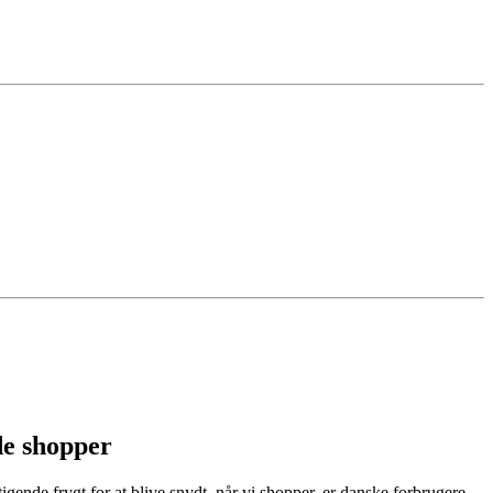
de shopper
tigende frygt for at blive snydt, når vi shopper, er danske forbrugere