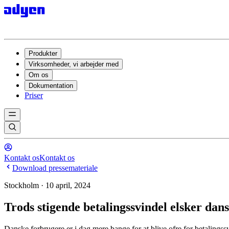
Produkter
Virksomheder, vi arbejder med
Om os
Dokumentation
Priser
Kontakt os
Kontakt os
Download pressemateriale
Stockholm · 10 april, 2024
Trods stigende betalingssvindel elsker dan
Danske forbrugere er i dag mere bange for at blive ofre for betalingssvi