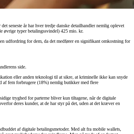
or det seneste år har hver tredje danske detailhandler nemlig oplevet
e øvrige typer betalingssvindel) 425 mio. kr.
 en udfordring for dem, da det medfører en signifikant omkostning for
ndlerens side.
tion eller anden teknologi til at sikre, at kriminelle ikke kan snyde
 ud af fem forbrugere (18%) nemlig butikker med flere
dige tryghed for parterne bliver kun tiltagene, når de digitale
erfor deres kunder, at de har styr på det, uden at det kræver en
 udbuddet af digitale betalingsmetoder. Med alt fra mobile wallets,