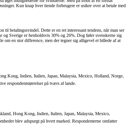
å øget mulighederne for svindlerne. Men på trods af en fortsat
sløsninger. Kun knap hver tiende forbrugere er usikre over at betale med
til betalingssvindel. Dette er en ret interessant tendens, når man ser
 Norge og Sverige er henholdsvis 30% og 26%. Dog føler svenskerne sig
om en stor difference, men der tegner sig alligevel et billede af at
ong Kong, Indien, Italien, Japan, Malaysia, Mexico, Holland, Norge,
e respondentstørrelser på tværs af lande.
skland, Hong Kong, Indien, Italien, Japan, Malaysia, Mexico,
omheder blev adspurgt på hvert marked. Respondenterne omfatter