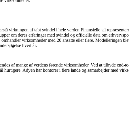
re virksomheder.
tå virkningen af tabt svindel i hele verden.Finansielle tal repræsenterer
e grupper om deres erfaringer med svindel og officielle data om erhver
 omhandler virksomheder med 20 ansatte eller flere. Modelleringen ble
dersøgelse hvert år.
s af mange af verdens førende virksomheder. Ved at tilbyde end-to-end
ål hurtigere. Adyen har kontorer i flere lande og samarbejder med vi