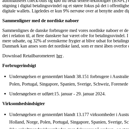
automatiseret check-outs og køb nu betal senere-teknologier (BNPL) e
stigning i digital betalingssvindel og et større fokus på det i offentl
digitale wallets. Ligeledes er kun 9% nervøse over at benytte andre d
Sammenligner med de nordiske naboer
Sammenlignes de danske forbrugere med vores nordiske naboer er de lang
det i relation til, at flere danskere har været ofre for betalingssvin
mere udsatte, og 32% af svenskerne frygter at blive udsat for betaling
Danmark kan anses som det nordiske land, som er mest åben overfor de
Download Retailbarometeret
her
.
Forbrugerindsigt
Undersøgelsen er gennemført blandt 38.151 forbrugere i Australie
Polen, Portugal, Singapore, Spanien, Sverige, Schweiz, Forenede A
Undersøgelsen er udført:15. januar - 29. januar 2024.
Virksomhedsindsigter
Undersøgelsen er gennemført blandt 13.177 virksomheder i Austra
Holland, Norge, Polen, Portugal, Singapore, Spanien, Sverige, S