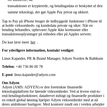
transaktioner er krypterede, og betalingsdata er beskyttet af den
samme teknologi, der gør Apple Pay privat og sikkert.
Tap to Pay på iPhone bruger de indbyggede funktioner i iPhone til
at holde virksomheds- og kundedata private og sikre. Når en
betaling behandles, opbevarer Apple ikke kortnumre eller
transaktionsoplysninger på enheden eller på Apples servere.
Du kan læse mere
her
For yderligere information, kontakt venligst:
Linus Kajander, PR & Brand Manager, Adyen Norden & Baltikum
Telefon
: +46 736 86 00 78
E-post
: linus.kajander@adyen.com
Om Adyen
Adyen (AMS: ADYEN) er den foretrukne finansielle
teknologiplatform for førende virksomheder. Ved at levere end-to-
end-betalingsfunktioner, datadrevet indsigt og finansielle produkter i
en enkelt global løsning hjælper Adyen virksomheder med at nå
deres ambitioner hurtigere. Med kontorer rundt om i verden arbejder