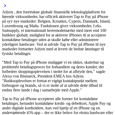
Adyen , den foretrukne globale finansielle teknologiplatform for
førende virksomheder, har officielt aktiveret Tap to Pay på iPhone
på syv nye markeder: Belgien, Kroatien, Cypern, Danmark, Island,
Luxembourg og Malta. Funktionen giver virksomheder, f.eks.
Suitsupply, et internationalt herremodemærke med mere end 100
butikker globalt, mulighed for at aktivere iPhones til at acceptere
kontaktløse betalinger uden at skulle købe eller administrere
yderligere hardware. Ved at udvide Tap to Pay på iPhone til nye
markeder fortsætter Adyen med at levere de bedste løsninger til
fysiske betalinger.
"Med Tap to Pay på iPhone muliggør vi en sikker, skalerbar og
problemfri betalingsproces for forhandlere og deres kunder, der
forbedrer shoppingoplevelsen i stedet for at afbryde den," sagde
Alexa von Bismarck, President EMEA hos Adyen.
"Butiksoplevelsen er fortsat et vigtigt kontaktpunkt mellem
forbrugere og brands, så vi er stolte af at udvide dette tilbud til
endnu flere lande i dag i samarbejde med Apple."
Tap to Pay på iPhone accepterer alle former for kontaktløse
betalinger, herunder kontaktløse kredit- og debetkort, Apple Pay og
andre digitale kortholdere, kun ved hjælp af en iPhone og en
understøttende iOS-app – der er ikke behov for ekstra hardware eller