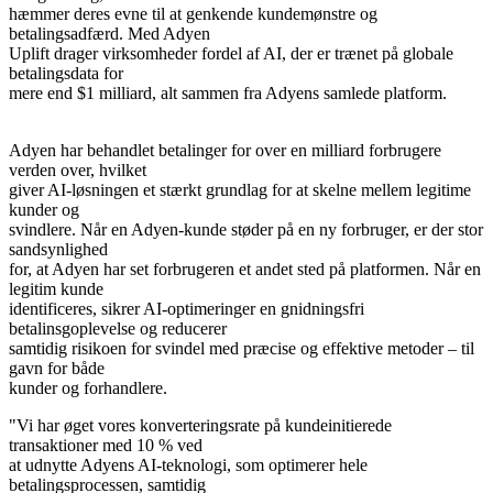
hæmmer deres evne til at genkende kundemønstre og
betalingsadfærd. Med Adyen
Uplift drager virksomheder fordel af AI, der er trænet på globale
betalingsdata for
mere end $1 milliard, alt sammen fra Adyens samlede platform.
Adyen har behandlet betalinger for over en milliard forbrugere
verden over, hvilket
giver AI-løsningen et stærkt grundlag for at skelne mellem legitime
kunder og
svindlere. Når en Adyen-kunde støder på en ny forbruger, er der stor
sandsynlighed
for, at Adyen har set forbrugeren et andet sted på platformen. Når en
legitim kunde
identificeres, sikrer AI-optimeringer en gnidningsfri
betalinsgoplevelse og reducerer
samtidig risikoen for svindel med præcise og effektive metoder – til
gavn for både
kunder og forhandlere.
"Vi har øget vores konverteringsrate på kundeinitierede
transaktioner med 10 % ved
at udnytte Adyens AI-teknologi, som optimerer hele
betalingsprocessen, samtidig