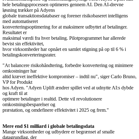
hele betalingsprocessen optimeres gennem AI. Den AI-drevne
løsning trækker på Adyens
globale transaktionsdatabaser og forener risikobaseret intelligens
med automatiseret
konverteringsoptimering for at maksimere udbyttet af betalinger.
Resultatet er
maksimal værdi fra hver betaling. Pilotprogrammet har allerede
bevist sin effektivitet,
hvor virksomheder har opnået en samlet stigning på op til 6 % i
betalingskonverteringsrater.
"At balancere risikohåndtering, forbedre konvertering og minimere
omkostninger har
altid krævet ineffektive kompromiser – indtil nu", siger Carlo Bruno,
VP for Produkt
hos Adyen. "Adyen Uplift ændrer spillet ved at udnytte AI:s dybde
og kraft til at
optimere betalinger i realtid. Dette vil revolutionere
omkostningsbesparelser og
præstation, og omdefinere effektivitet i 2025 og frem."
Mere end $1 milliard i globale betalingsdata
Mange virksomheder og udbydere er begrænset af smalle
datagrundlag, der