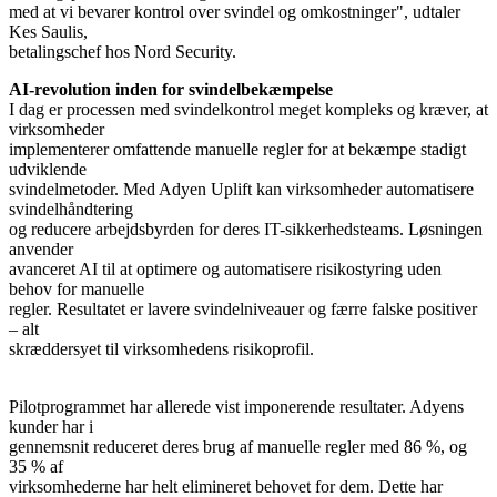
med at vi bevarer kontrol over svindel og omkostninger", udtaler
Kes Saulis,
AI-revolution inden for svindelbekæmpelse
I dag er processen med svindelkontrol meget kompleks og kræver, at
virksomheder
implementerer omfattende manuelle regler for at bekæmpe stadigt
udviklende
svindelmetoder. Med Adyen Uplift kan virksomheder automatisere
svindelhåndtering
og reducere arbejdsbyrden for deres IT-sikkerhedsteams. Løsningen
anvender
avanceret AI til at optimere og automatisere risikostyring uden
behov for manuelle
regler. Resultatet er lavere svindelniveauer og færre falske positiver
– alt
skræddersyet til virksomhedens risikoprofil.
Pilotprogrammet har allerede vist imponerende resultater. Adyens
kunder har i
gennemsnit reduceret deres brug af manuelle regler med 86 %, og
35 % af
virksomhederne har helt elimineret behovet for dem. Dette har