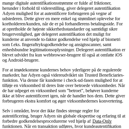
mange digitale autentifikationsstrømme er fulde af friktioner,
herunder i forhold til viderestilling, giver delegeret autentifikation
Adyen mulighed for at autentificere forbrugeren på vegne af
udstederen. Dette giver en mere enkel og strømlinet oplevelse for
kortholderen/kunden, når de er på forhandlerens betalingsside. For
at opretholde de højeste sikkerhedsstandarder og samtidigt sikre
brugervenlighed, gør delegeret autentifikation det muligt for
kunderne at anvende to-faktor godkendelse ved hjælp af biometri
som f.eks. fingeraftryksgodkendelse og ansigtsscanner, samt
enhedsbundne legitimationsoplysninger. Delegeret autentifikation er
blevet udvidet fra kun webbrowser-brugere til også at omfatte iOS
og Android-brugere.
For at imødekomme kundernes behov yderligere på de regulerede
markeder, har Adyen også videreudviklet sin Trusted Beneficiaries-
funktion. Via denne får kunderne i check-ud-fasen mulighed for at
tilføje en virksomhed til deres liste over betroede virksomheder. Når
de har udpeget en virksomhed som ”betroet”, behøver kunderne
ikke at blive autentificeret igen, når de handler hos dem. Dette giver
forbrugeren ekstra komfort og øger virksomhedernes konvertering.
Selv i områder, hvor der ikke findes strenge regler for
autentificering, bruger Adyen sin globale ekspertise og erfaring til at
forbedre godkendelsesprocedurerne ved hjælp af
Data-Only
funktionen. Når en transaktion udføres, hvor kundeautentifikation