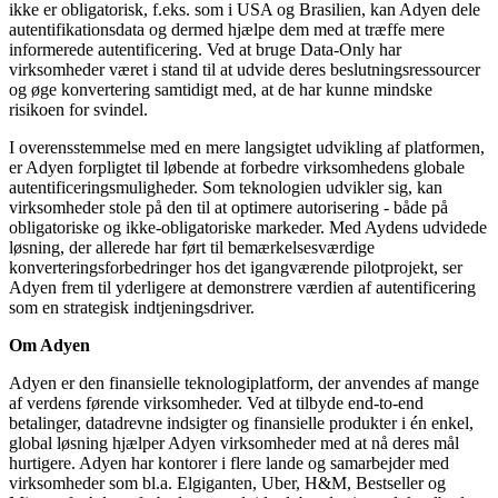
ikke er obligatorisk, f.eks. som i USA og Brasilien, kan Adyen dele
autentifikationsdata og dermed hjælpe dem med at træffe mere
informerede autentificering. Ved at bruge Data-Only har
virksomheder været i stand til at udvide deres beslutningsressourcer
og øge konvertering samtidigt med, at de har kunne mindske
risikoen for svindel.
I overensstemmelse med en mere langsigtet udvikling af platformen,
er Adyen forpligtet til løbende at forbedre virksomhedens globale
autentificeringsmuligheder. Som teknologien udvikler sig, kan
virksomheder stole på den til at optimere autorisering - både på
obligatoriske og ikke-obligatoriske markeder. Med Aydens udvidede
løsning, der allerede har ført til bemærkelsesværdige
konverteringsforbedringer hos det igangværende pilotprojekt, ser
Adyen frem til yderligere at demonstrere værdien af autentificering
som en strategisk indtjeningsdriver.
Om Adyen
Adyen er den finansielle teknologiplatform, der anvendes af mange
af verdens førende virksomheder. Ved at tilbyde end-to-end
betalinger, datadrevne indsigter og finansielle produkter i én enkel,
global løsning hjælper Adyen virksomheder med at nå deres mål
hurtigere. Adyen har kontorer i flere lande og samarbejder med
virksomheder som bl.a. Elgiganten, Uber, H&M, Bestseller og