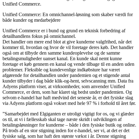
Unified Commerce.
Unified Commerce: En omnichannel-løsning som skaber værdi for
både kunder og medarbejdere
Unified Commerce er i bund og grund en teknisk forbedring af
detailhandlens fokus på omnichannel.
Det handler om mere end blot at give kunderne valgfrihed, når det
kommer til, hvordan og hvor de vil foretage deres køb. Det handler
også om at tilbyde den samme kundeoplevelse og de samme
betalingsmuligheder uanset kanal. En kunde skal nemt kunne
foretage et køb gennem en kanal og vende tilbage til en anden uden
problemer. Fleksible og kundevenlige indkøbsture har været
afgørende for detailhandlen under pandemien og et stigende antal
kunder tilbyder i dag både klik-og-hent, selvscanning mm. Data fra
Adyens platform viser, at virksomheder, som anvender Unified
Commerce, er dem, som har klaret sig bedst under pandemien. Og
selvom e-handel har haft medvind det seneste år, er det fysiske slag
via Adyens platform også vokset med hele 97 % i forhold til året før.
”Samarbejdet med Elgiganten er utroligt vigtigt for os, og vi glæder
os til, at vi i fællesskab skal tage næste skridt i udviklingen af
betalingsløsninger for kunderne – både i den fysiske butik og online.
På trods af en stor stigning inden for e-handel, ser vi, at det er det
fysiske salg, som har haft den største vækst i år. Denne stigning