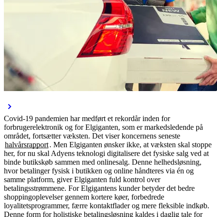
Covid-19 pandemien har medført et rekordår inden for
forbrugerelektronik og for Elgiganten, som er markedsledende på
området, fortsætter væksten. Det viser koncernens seneste
halvårsrapport
. Men Elgiganten ønsker ikke, at væksten skal stoppe
her, for nu skal Adyens teknologi digitalisere det fysiske salg ved at
binde butikskøb sammen med onlinesalg. Denne helhedsløsning,
hvor betalinger fysisk i butikken og online håndteres via én og
samme platform, giver Elgiganten fuld kontrol over
betalingsstrømmene. For Elgigantens kunder betyder det bedre
shoppingoplevelser gennem kortere køer, forbedrede
loyalitetsprogrammer, færre kontaktflader og mere fleksible indkøb.
Denne form for holistiske betalingsløsning kaldes i daglig tale for