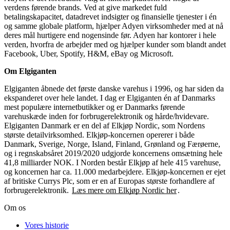
verdens førende brands. Ved at give markedet fuld
betalingskapacitet, datadrevet indsigter og finansielle tjenester i én
og samme globale platform, hjælper Adyen virksomheder med at nå
deres mål hurtigere end nogensinde før. Adyen har kontorer i hele
verden, hvorfra de arbejder med og hjælper kunder som blandt andet
Facebook, Uber, Spotify, H&M, eBay og Microsoft.
Om Elgiganten
Elgiganten åbnede det første danske varehus i 1996, og har siden da
ekspanderet over hele landet. I dag er Elgiganten én af Danmarks
mest populære internetbutikker og er Danmarks førende
varehuskæde inden for forbrugerelektronik og hårde/hvidevare.
Elgiganten Danmark er en del af Elkjøp Nordic, som Nordens
største detailvirksomhed. Elkjøp-koncernen opererer i både
Danmark, Sverige, Norge, Island, Finland, Grønland og Færøerne,
og i regnskabsåret 2019/2020 udgjorde koncernens omsætning hele
41,8 milliarder NOK. I Norden består Elkjøp af hele 415 varehuse,
og koncernen har ca. 11.000 medarbejdere. Elkjøp-koncernen er ejet
af britiske Currys Plc, som er en af Europas største forhandlere af
forbrugerelektronik.
Læs mere om Elkjøp Nordic her
.
Om os
Vores historie