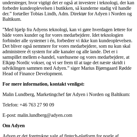
understreger, hvor vigtigt det er også at investere i teknologi, der kan
forbedre kundeoplevelsen i butikken, så kunderne stadig vil handle
der.” fortæller Tobias Lindh, Adm. Direktør for Adyen i Norden og
Baltikum.
”Med hjælp fra Adyens teknologi, kan vi gøre hverdagen lettere for
både vores kunder og for vores medarbejdere. Idet teknologien
forbinder alle systemer i én, forbedrer vi ikke kun kundeoplevelsen.
Det bliver også nemmere for vores medarbejdere, som nu kun skal
administrere ét system for alle kanaler og alle lande. Det er i
samspillet mellem e-handel, varehusene og vores medarbejdere, at
Elkjøp Nordic vokser, og vi ser frem til at tage det næste skridt i
udviklingen sammen med Adyen.” siger Marius Bjørngaard Rødde
Head of Finance Development.
For mere information, kontakt venligst:
Malin Lundberg, Marketingchef før Adyen i Norden og Baltikum:
Telefon: +46 763 27 90 09
E-post: malin.lundberg@adyen.com
Om Adyen
Adyen er det foretrukne valg af fintech-platform for nogle af