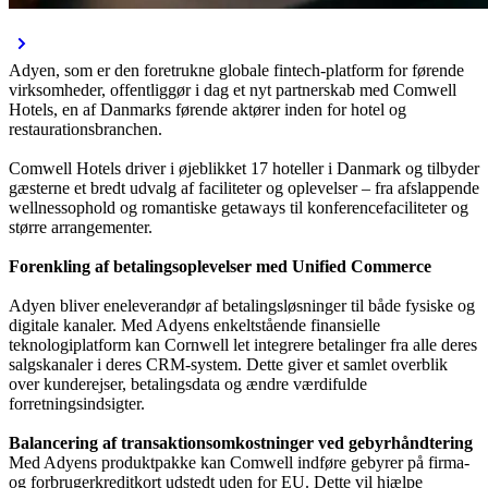
Adyen, som er den foretrukne globale fintech-platform for førende
virksomheder, offentliggør i dag et nyt partnerskab med Comwell
Hotels, en af Danmarks førende aktører inden for hotel og
restaurationsbranchen.
Comwell Hotels driver i øjeblikket 17 hoteller i Danmark og tilbyder
gæsterne et bredt udvalg af faciliteter og oplevelser – fra afslappende
wellnessophold og romantiske getaways til konferencefaciliteter og
større arrangementer.
Adyen bliver eneleverandør af betalingsløsninger til både fysiske og
digitale kanaler. Med Adyens enkeltstående finansielle
teknologiplatform kan Cornwell let integrere betalinger fra alle deres
salgskanaler i deres CRM-system. Dette giver et samlet overblik
over kunderejser, betalingsdata og ændre værdifulde
forretningsindsigter.
Balancering af transaktionsomkostninger ved gebyrhåndtering
Med Adyens produktpakke kan Comwell indføre gebyrer på firma-
og forbrugerkreditkort udstedt uden for EU. Dette vil hjælpe