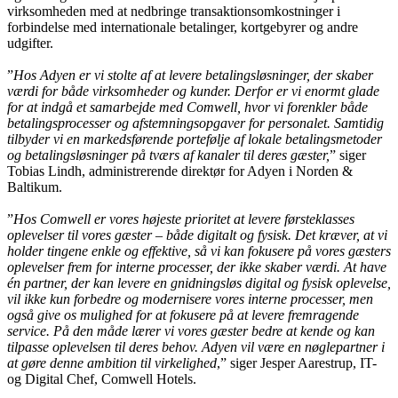
virksomheden med at nedbringe transaktionsomkostninger i
forbindelse med internationale betalinger, kortgebyrer og andre
udgifter.
”
Hos Adyen er vi stolte af at levere betalingsløsninger, der skaber
værdi for både virksomheder og kunder. Derfor er vi enormt glade
for at indgå et samarbejde med Comwell, hvor vi forenkler både
betalingsprocesser og afstemningsopgaver for personalet. Samtidig
tilbyder vi en markedsførende portefølje af lokale betalingsmetoder
og betalingsløsninger på tværs af kanaler til deres gæster,
” siger
Tobias Lindh, administrerende direktør for Adyen i Norden &
Baltikum.
”
Hos Comwell er vores højeste prioritet at levere førsteklasses
oplevelser til vores gæster – både digitalt og fysisk. Det kræver, at vi
holder tingene enkle og effektive, så vi kan fokusere på vores gæsters
oplevelser frem for interne processer, der ikke skaber værdi. At have
én partner, der kan levere en gnidningsløs digital og fysisk oplevelse,
vil ikke kun forbedre og modernisere vores interne processer, men
også give os mulighed for at fokusere på at levere fremragende
service. På den måde lærer vi vores gæster bedre at kende og kan
tilpasse oplevelsen til deres behov. Adyen vil være en nøglepartner i
at gøre denne ambition til virkelighed
,” siger Jesper Aarestrup, IT-
og Digital Chef, Comwell Hotels.