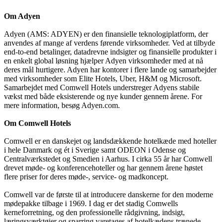
Adyen (AMS: ADYEN) er den finansielle teknologiplatform, der
anvendes af mange af verdens førende virksomheder. Ved at tilbyde
end-to-end betalinger, datadrevne indsigter og finansielle produkter i
en enkelt global løsning hjælper Adyen virksomheder med at nå
deres mål hurtigere. Adyen har kontorer i flere lande og samarbejder
med virksomheder som Elite Hotels, Uber, H&M og Microsoft.
Samarbejdet med Comwell Hotels understreger Adyens stabile
vækst med både eksisterende og nye kunder gennem årene. For
mere information, besøg Adyen.com.
Comwell er en danskejet og landsdækkende hotelkæde med hoteller
i hele Danmark og ét i Sverige samt ODEON i Odense og
Centralværkstedet og Smedien i Aarhus. I cirka 55 år har Comwell
drevet møde- og konferencehoteller og har gennem årene høstet
flere priser for deres møde-, service- og madkoncept.
Comwell var de første til at introducere danskerne for den moderne
mødepakke tilbage i 1969. I dag er det stadig Comwells
kerneforretning, og den professionelle rådgivning, indsigt,
læringsværktøjer og sparring varetages af hotelkædens trænede