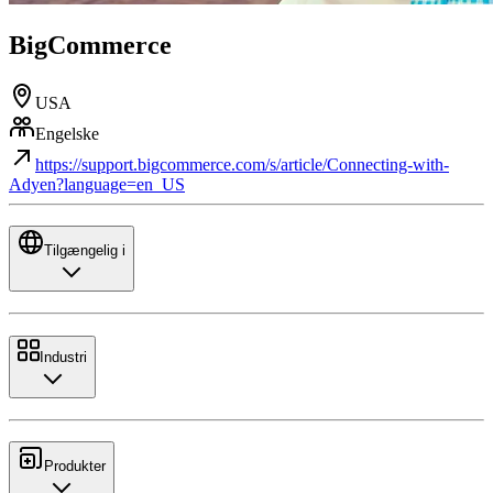
BigCommerce
USA
Engelske
https://support.bigcommerce.com/s/article/Connecting-with-
Adyen?language=en_US
Tilgængelig i
Industri
Produkter