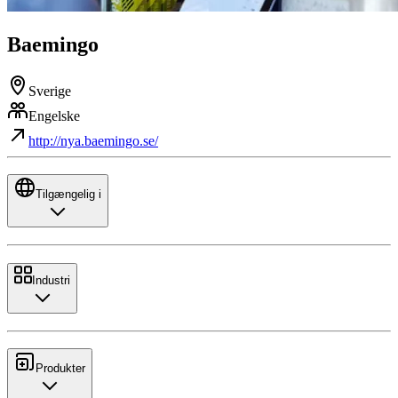
Baemingo
Sverige
Engelske
http://nya.baemingo.se/
Tilgængelig i
Industri
Produkter