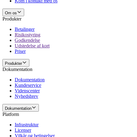
Kom i kontakt med os
Om os
Produkter
Betalinger
Risikostyring
Godkendelse
Udstedelse af kort
Priser
Produkter
Dokumentation
Dokumentation
Kundeservice
Videnscenter
Nyhedsbrev
Dokumentation
Platform
Infrastruktur
Licenser
Vilkår og betingelser