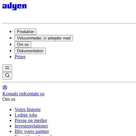
Produkter
Virksomheder, vi arbejder med
Om os
Dokumentation
Priser
Kontakt os
Kontakt os
Om os
Vores historie
Ledige jobs
Presse og medier
Investorrelationer
Bliv vores partner