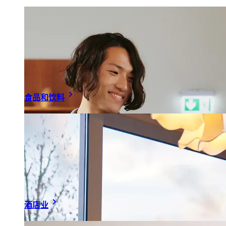
食品和饮料
酒店业