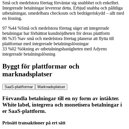
Små och medelstora företag förväntar sig snabbhet och enkelhet.
Integrerade betalningar levererar detta. Erbjud snabba och pålitliga
utbetalningar, omedelbara checkouts och bedrägeriskydd – allt med
en lösning.
97 %
4
4
%
Små och medelstora företag säger att integrerade
betalningar har förbättrat kundnöjdheten för deras plattform
86 %
3
5
%
av små och medelstora företag planerar att flytta till
plattformar med integrerade betalningslösningar
33 %
0
2
%
ökning av utbetalningshastigheten med Adyens
integrerade betalningslösning
Byggt för plattformar och
marknadsplatser
SaaS-plattformar
Marknadsplatser
Förvandla betalningar till en ny form av intäkter.
White label, integrera och monetisera betalningar i
er SaaS-plattform.
Prissätt transaktioner på ert sätt