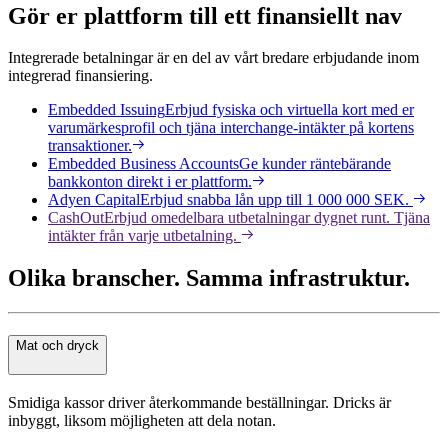
Gör er plattform till ett finansiellt nav
Integrerade betalningar är en del av vårt bredare erbjudande inom
integrerad finansiering.
Embedded Issuing
Erbjud fysiska och virtuella kort med er
varumärkesprofil och tjäna interchange-intäkter på kortens
transaktioner.
Embedded Business Accounts
Ge kunder räntebärande
bankkonton direkt i er plattform.
Adyen Capital
Erbjud snabba lån upp till 1 000 000 SEK.
CashOut
Erbjud omedelbara utbetalningar dygnet runt. Tjäna
intäkter från varje utbetalning.
Olika branscher. Samma infrastruktur.
Mat och dryck
Smidiga kassor driver återkommande beställningar. Dricks är
inbyggt, liksom möjligheten att dela notan.