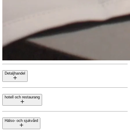
Detaljhandel
hotell och restaurang
Hälso- och sjukvård