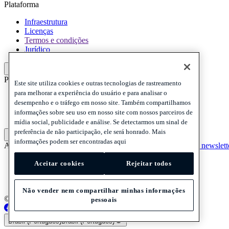
Plataforma
Infraestrutura
Licenças
Termos e condições
Jurídico
Plataforma
Politicas e termo de responsabilidade
Este site utiliza cookies e outras tecnologias de rastreamento
para melhorar a experiência do usuário e para analisar o
Privacy
desempenho e o tráfego em nosso site. Também compartilhamos
Cookies
informações sobre seu uso em nosso site com nossos parceiros de
Disclaimer
mídia social, publicidade e análise. Se detectarmos um sinal de
preferência de não participação, ele será honrado. Mais
Politicas e termo de responsabilidade
informações podem ser encontradas aqui
Assine nossa newsletter
Assine nossa newsletter
Assine nossa newslett
Privacy
Aceitar cookies
Rejeitar todos
Cookies
Disclaimer
Não vender nem compartilhar minhas informações
© 2026 Adyen
pessoais
Brasil (Português)
Brasil (Português)