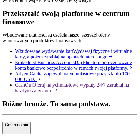
wdrożeniu, i wsparcie w czasie rzeczywistym.
Przekształć swoją platformę w centrum
finansowe
Wbudowane płatności są częścią naszej szerszej oferty
wbudowanych produktów finansowych.
Wbudowane wydawanie kart
Wydawaj fizyczne i wirtualne
karty, a potem zarabiaj na opłatach interchange.
Embedded Business Accounts
Daj klientom oprocentowane
konta bankowe bezpośrednio w ramach twojej platformy.
Adyen Capital
Zapewnij natychmiastowe pożyczki do 100
000 USD.
CashOut
Oferuj natychmiastowe wypłaty 24/7 Zarabiaj na
każdym zapytaniu.
Różne branże. Ta sama podstawa.
Gastronomia